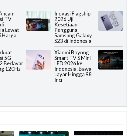
 Ancam
Inovasi Flagship
si TV
2026 Uji
di
Kesetiaan
ia Lewat
Pengguna
i Harga
Samsung Galaxy
S23 di Indonesia
rkuat
Xiaomi Boyong
si 5G
Smart TV S Mini
2 Berlayar
LED 2026 ke
ng 120Hz
Indonesia, Bawa
Layar Hingga 98
Inci