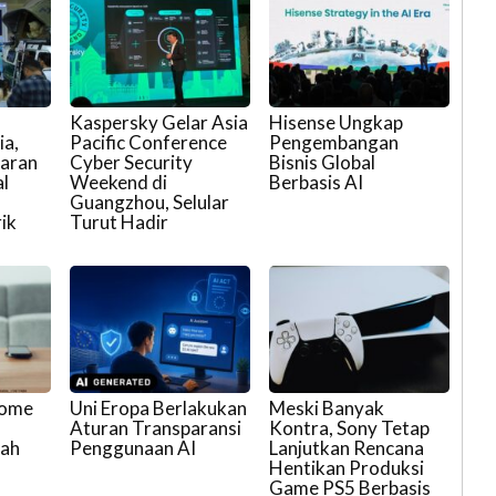
Kaspersky Gelar Asia
Hisense Ungkap
ia,
Pacific Conference
Pengembangan
aran
Cyber Security
Bisnis Global
l
Weekend di
Berbasis AI
Guangzhou, Selular
ik
Turut Hadir
Home
Uni Eropa Berlakukan
Meski Banyak
n
Aturan Transparansi
Kontra, Sony Tetap
mah
Penggunaan AI
Lanjutkan Rencana
Hentikan Produksi
Game PS5 Berbasis