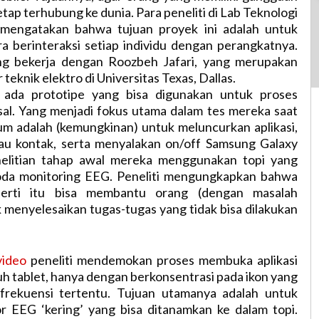
tetap terhubung ke dunia. Para peneliti di Lab Teknologi
mengatakan bahwa tujuan proyek ini adalah untuk
a berinteraksi setiap individu dengan perangkatnya.
ng bekerja dengan Roozbeh Jafari, yang merupakan
 teknik elektro di Universitas Texas, Dallas.
m ada prototipe yang bisa digunakan untuk proses
al. Yang menjadi fokus utama dalam tes mereka saat
rium adalah (kemungkinan) untuk meluncurkan aplikasi,
tau kontak, serta menyalakan on/off Samsung Galaxy
nelitian tahap awal mereka menggunakan topi yang
roda monitoring EEG. Peneliti mengungkapkan bahwa
erti itu bisa membantu orang (dengan masalah
k menyelesaikan tugas-tugas yang tidak bisa dilakukan
video
peneliti mendemokan proses membuka aplikasi
 tablet, hanya dengan berkonsentrasi pada ikon yang
frekuensi tertentu. Tujuan utamanya adalah untuk
 EEG ‘kering’ yang bisa ditanamkan ke dalam topi.