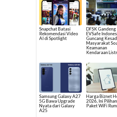
Snapchat Batasi
DFSK Gandeng
Rekomendasi Video
EVSafe Indones
AI di Spotlight
Guncang Kesad
Masyarakat Soa
Keamanan
Kendaraan Listr
Samsung Galaxy A27
Harga Biznet 
5G Bawa Upgrade
2026, Ini Piliha
Nyata dari Galaxy
Paket WiFi Ru
A25