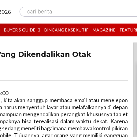
cari berita
 2026
BUYER’S GUIDE
BINCANG EKSEKUTIF
MAGAZINE
FEATUR
Yang Dikendalikan Otak
6:00
ti, kita akan sanggup membaca email atau menelepon
a harus menyentuh layar atau melafalkannya di depan
mampuan mengendalikan perangkat khususnya tablet
ampaknya bisa terealisasi dalam waktu dekat. Karena
g sedang meneliti bagaimana membawa kontrol pikiran
obile. Tujuannya, agar orang yang memiliki gangguan