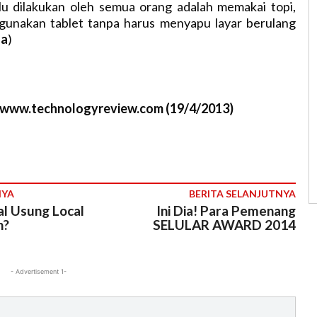
u dilakukan oleh semua orang adalah memakai topi,
gunakan tablet tanpa harus menyapu layar berulang
sa
)
//www.technologyreview.com (19/4/2013)
NYA
BERITA SELANJUTNYA
al Usung Local
Ini Dia! Para Pemenang
n?
SELULAR AWARD 2014
- Advertisement 1-