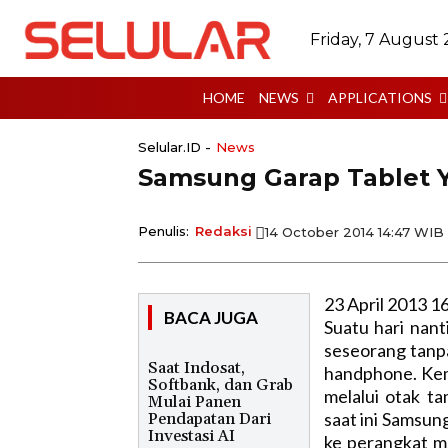
Friday, 7 August
HOME
NEWS
APPLICATIONS
Selular.ID -
News
Samsung Garap Tablet 
Penulis:
Redaksi
14 October 2014 14:47 WIB
23 April 2013 1
BACA JUGA
Suatu hari nan
seseorang tanp
Saat Indosat,
handphone. Ke
Softbank, dan Grab
melalui otak t
Mulai Panen
saat ini Samsun
Pendapatan Dari
Investasi AI
ke perangkat m