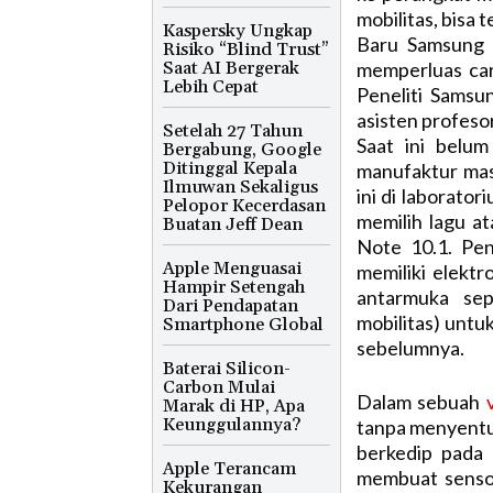
mobilitas, bisa 
Kaspersky Ungkap
Baru Samsung 
Risiko “Blind Trust”
Saat AI Bergerak
memperluas car
Lebih Cepat
Peneliti Samsu
asisten profesor
Setelah 27 Tahun
Saat ini belu
Bergabung, Google
Ditinggal Kepala
manufaktur mas
Ilmuwan Sekaligus
ini di laborato
Pelopor Kecerdasan
memilih lagu a
Buatan Jeff Dean
Note 10.1. Pe
Apple Menguasai
memiliki elekt
Hampir Setengah
antarmuka sep
Dari Pendapatan
mobilitas) untu
Smartphone Global
sebelumnya.
Baterai Silicon-
Carbon Mulai
Dalam sebuah
Marak di HP, Apa
Keunggulannya?
tanpa menyentuh
berkedip pada 
Apple Terancam
membuat sensor
Kekurangan