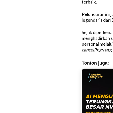
terbaik.
Peluncuran ini 
legendaris dari 
Sejak diperkena
menghadirkan s
personal melalui
cancelling
yang 
Tonton juga: