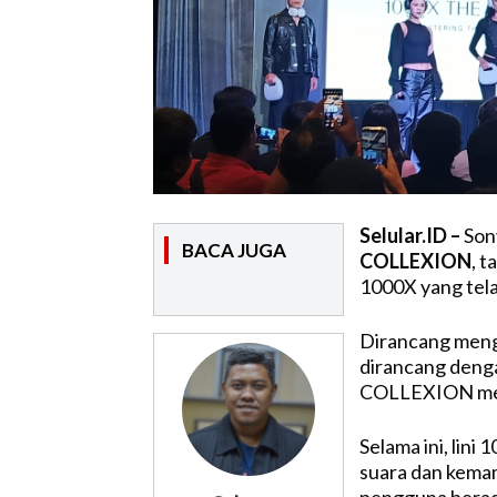
Selular.ID –
Son
BACA JUGA
COLLEXION
, 
1000X yang tel
Dirancang meng
dirancang denga
COLLEXION mengh
Selama ini, lin
suara dan kemam
pengguna berad