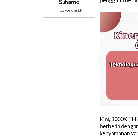
Suharno
https://selular.id/
Kini, 1000X T
berbeda dengan 
kenyamanan yan