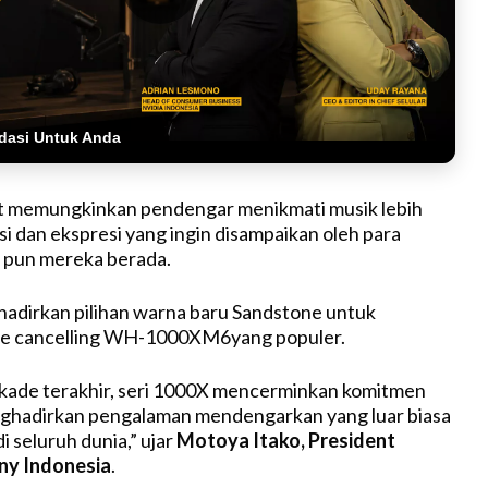
dasi Untuk Anda
ut memungkinkan pendengar menikmati musik lebih
si dan ekspresi yang ingin disampaikan oleh para
a pun mereka berada.
adirkan pilihan warna baru Sandstone untuk
e cancelling WH-1000XM6yang populer.
ekade terakhir, seri 1000X mencerminkan komitmen
ghadirkan pengalaman mendengarkan yang luar biasa
 seluruh dunia,” ujar
Motoya Itako, President
ony Indonesia
.