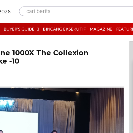
cari berita
 2026
BUYER’S GUIDE
BINCANG EKSEKUTIF
MAGAZINE
FEATUR
ne 1000X The Collexion
ke -10