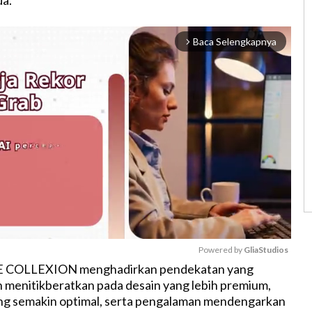
Baca Selengkapnya
arrow_forward_ios
Powered by 
GliaStudios
HE COLLEXION menghadirkan pendekatan yang
menitikberatkan pada desain yang lebih premium,
M
g semakin optimal, serta pengalaman mendengarkan
u