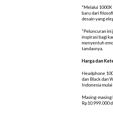
“Melalui 1000X
baru dari filos
desain yang ele
“Peluncuran in
inspirasi bagi 
menyentuh emosi
tandasnya.
Harga dan Ket
Headphone 100
dan Black dan 
Indonesia mulai
Masing-masing h
Rp10.999.000 d