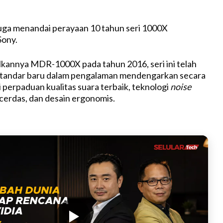
t
e
juga menandai perayaan 10 tahun seri 1000X
Sony.
lkannya MDR-1000X pada tahun 2016, seri ini telah
tandar baru dalam pengalaman mendengarkan secara
 perpaduan kualitas suara terbaik, teknologi
noise
cerdas, dan desain ergonomis.