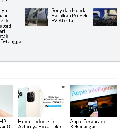
nya
Sony dan Honda
haan
Batalkan Proyek
i Ini
EV Afeela
ubsidi
ari
ntah
 Tetangga
 HP
Honor Indonesia
Apple Terancam
yar 0
Akhirnya Buka Toko
Kekurangan