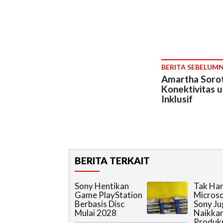
BERITA SEBELUM
Amartha Soroti
Konektivitas 
Inklusif
BERITA TERKAIT
Sony Hentikan
Tak Han
Game PlayStation
Microso
Berbasis Disc
Sony Ju
Mulai 2028
Naikka
Produk