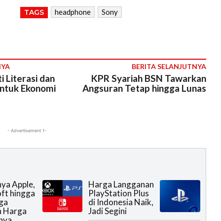
headphone
Sony
TAGS
NYA
BERITA SELANJUTNYA
 Literasi dan
KPR Syariah BSN Tawarkan
untuk Ekonomi
Angsuran Tetap hingga Lunas
- Advertisement 1-
ya Apple,
Harga Langganan
ft hingga
PlayStation Plus
ga
di Indonesia Naik,
n Harga
Jadi Segini
nya