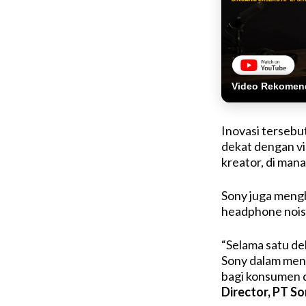
Video Rekomen
Inovasi terseb
dekat dengan vi
kreator, di man
Sony juga mengh
headphone nois
“Selama satu d
Sony dalam men
bagi konsumen di
Director, PT S