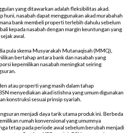
gulan yang ditawarkan adalah fleksibilitas akad.
ap huni, nasabah dapat menggunakan akad murabahah
di mana bank membeli properti terlebih dahulu sebelum
bali kepada nasabah dengan margin keuntungan yang
 sejak awal.
sedia pula skema Musyarakah Mutanaqisah (MMQ),
milikan bertahap antara bank dan nasabah yang
orsi kepemilikan nasabah meningkat seiring
suran.
en atau properti yang masih dalam tahap
SN menyediakan akad istishna yang umum digunakan
n konstruksi sesuai prinsip syariah.
 angsuran menjadi daya tarik utama produk ini. Berbeda
pemilikan rumah konvensional yang umumnya
ga tetap pada periode awal sebelum berubah menjadi