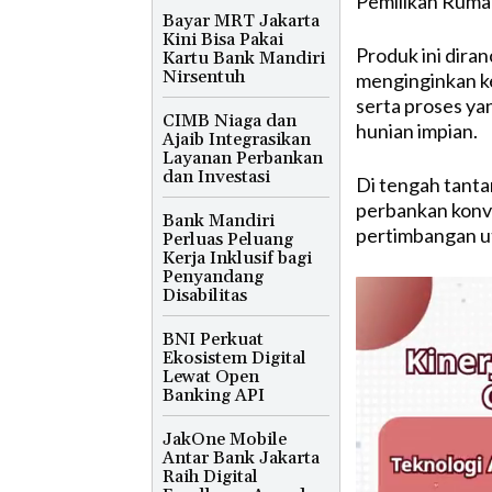
Pemilikan Ruma
Bayar MRT Jakarta
Kini Bisa Pakai
Produk ini dir
Kartu Bank Mandiri
Nirsentuh
menginginkan k
serta proses ya
CIMB Niaga dan
hunian impian.
Ajaib Integrasikan
Layanan Perbankan
dan Investasi
Di tengah tanta
perbankan konve
Bank Mandiri
pertimbangan u
Perluas Peluang
Kerja Inklusif bagi
Penyandang
Disabilitas
BNI Perkuat
Ekosistem Digital
Lewat Open
Banking API
JakOne Mobile
Antar Bank Jakarta
Raih Digital