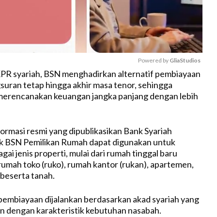
Powered by 
GliaStudios
PR syariah, BSN menghadirkan alternatif pembiayaan
gsuran tetap hingga akhir masa tenor, sehingga
M
merencanakan keuangan jangka panjang dengan lebih
u
t
e
ormasi resmi yang dipublikasikan Bank Syariah
uk BSN Pemilikan Rumah dapat digunakan untuk
ai jenis properti, mulai dari rumah tinggal baru
umah toko (ruko), rumah kantor (rukan), apartemen,
 beserta tanah.
pembiayaan dijalankan berdasarkan akad syariah yang
an dengan karakteristik kebutuhan nasabah.