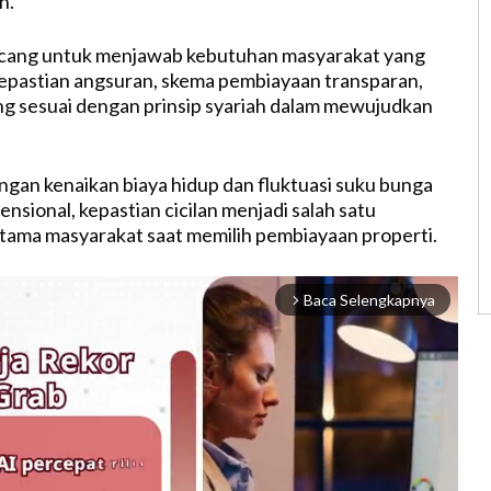
h.
ancang untuk menjawab kebutuhan masyarakat yang
epastian angsuran, skema pembiayaan transparan,
ng sesuai dengan prinsip syariah dalam mewujudkan
ngan kenaikan biaya hidup dan fluktuasi suku bunga
nsional, kepastian cicilan menjadi salah satu
tama masyarakat saat memilih pembiayaan properti.
Baca Selengkapnya
arrow_forward_ios