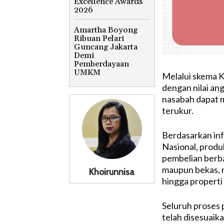
Excellence Awards
2026
Amartha Boyong
Ribuan Pelari
Guncang Jakarta
Demi
Pemberdayaan
UMKM
Melalui skema K
dengan nilai an
nasabah dapat 
terukur.
Berdasarkan inf
Nasional, prod
pembelian berbag
maupun bekas, r
Khoirunnisa
hingga properti
Seluruh proses 
telah disesuaik