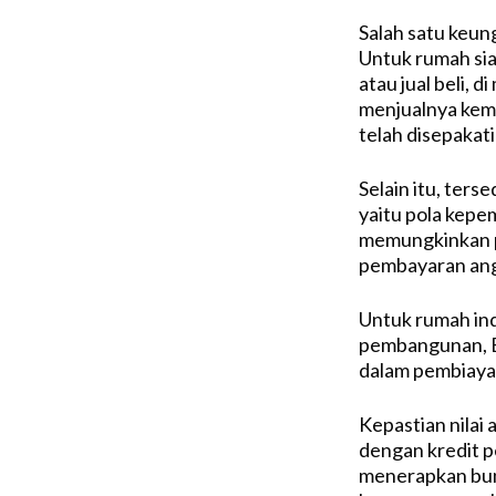
Salah satu keung
Untuk rumah si
atau jual beli, 
menjualnya kem
telah disepakati
Selain itu, ter
yaitu pola kepe
memungkinkan p
pembayaran ang
Untuk rumah ind
pembangunan, B
dalam pembiayaa
Kepastian nilai
dengan kredit 
menerapkan bun