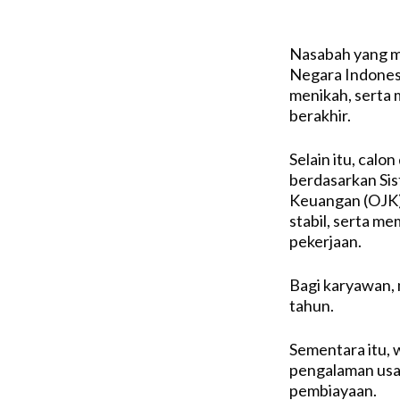
Nasabah yang m
Negara Indonesi
menikah, serta 
berakhir.
Selain itu, calo
berdasarkan Sis
Keuangan (OJK)
stabil, serta m
pekerjaan.
Bagi karyawan, 
tahun.
Sementara itu, 
pengalaman usa
pembiayaan.