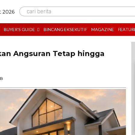
cari berita
t 2026
BUYER’S GUIDE
BINCANG EKSEKUTIF
MAGAZINE
FEATUR
kan Angsuran Tetap hingga
IB