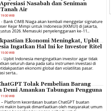
 Apresiasi Nasabah dan Seniman
 Tanah Air
 19:00 WIB
D - Bank CIMB Niaga akan kembali menggelar signature
ser Kejar Mimpi untuk Indonesia (KKMUI) di Jakarta,
gustus 2026. Memasuki penyelenggaraan ke-11...
akpastian Ekonomi Meningkat, Upbit
sia Ingatkan Hal Ini ke Investor Ritel
 15:00 WIB
D - Upbit Indonesia mengingatkan investor agar tidak
kan seluruh dana pada satu instrumen investasi di
tidakpastian ekonomi global dan volatilitas pasar.
si serta...
 ChatGPT Tolak Pembelian Barang
 Demi Amankan Tabungan Pengguna
 11:00 WIB
ID – Platform kecerdasan buatan ChatGPT buatan
ini makin banyak dimanfaatkan oleh masyarakat umum