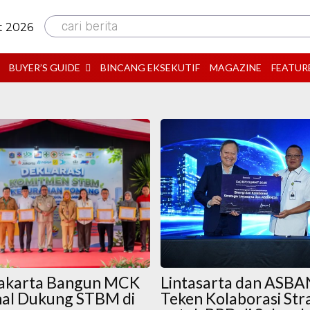
cari berita
t 2026
BUYER’S GUIDE
BINCANG EKSEKUTIF
MAGAZINE
FEATUR
Jakarta Bangun MCK
Lintasarta dan ASB
al Dukung STBM di
Teken Kolaborasi Str