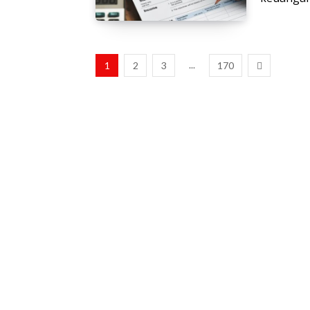
...
1
2
3
170