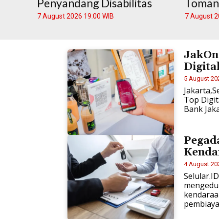
Penyandang Disabilitas
Toman
7 August 2026 19:00 WIB
7 August 2
JakOn
Digita
5 August 20
Jakarta,S
Top Digit
Bank Jaka
Pegad
Kenda
4 August 20
Selular.I
mengeduk
kendaraa
pembiayaa