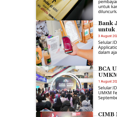
pembayar
untuk kar
diluncurka
Bank J
untuk 
3 August 20
Selular.I
Applicati
dalam aja
BCA U
UMKM 
1 August 20
Selular.I
UMKM Fes
Septembe
CIMB 