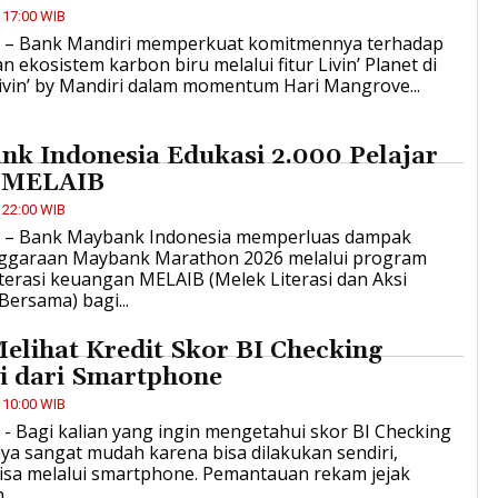
 17:00 WIB
ID – Bank Mandiri memperkuat komitmennya terhadap
an ekosistem karbon biru melalui fitur Livin’ Planet di
Livin’ by Mandiri dalam momentum Hari Mangrove...
k Indonesia Edukasi 2.000 Pelajar
 MELAIB
 22:00 WIB
ID – Bank Maybank Indonesia memperluas dampak
ggaraan Maybank Marathon 2026 melalui program
iterasi keuangan MELAIB (Melek Literasi dan Aksi
 Bersama) bagi...
elihat Kredit Skor BI Checking
i dari Smartphone
 10:00 WIB
D - Bagi kalian yang ingin mengetahui skor BI Checking
nya sangat mudah karena bisa dilakukan sendiri,
isa melalui smartphone. Pemantauan rekam jejak
..