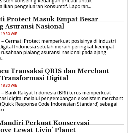
sisten konseling keuangan pribadi untuk
likan pengeluaran konsumtif. Laporan...
ti Protect Masuk Empat Besar
g Asuransi Nasional
 19:30 WIB
D – Cermati Protect memperkuat posisinya di industri
digital Indonesia setelah meraih peringkat keempat
erusahaan pialang asuransi nasional pada ajang
..
acu Transaksi QRIS dan Merchant
Transformasi Digital
 18:30 WIB
D – Bank Rakyat Indonesia (BRI) terus memperkuat
masi digital melalui pengembangan ekosistem merchant
 (Quick Response Code Indonesian Standard) sebagai
i...
Mandiri Perkuat Konservasi
ve Lewat Livin’ Planet