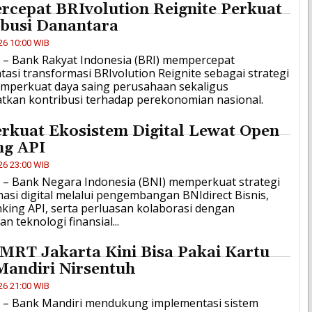
rcepat BRIvolution Reignite Perkuat
ibusi Danantara
26 10:00 WIB
D – Bank Rakyat Indonesia (BRI) mempercepat
asi transformasi BRIvolution Reignite sebagai strategi
mperkuat daya saing perusahaan sekaligus
tkan kontribusi terhadap perekonomian nasional.
rkuat Ekosistem Digital Lewat Open
ng API
26 23:00 WIB
D – Bank Negara Indonesia (BNI) memperkuat strategi
asi digital melalui pengembangan BNIdirect Bisnis,
king API, serta perluasan kolaborasi dengan
n teknologi finansial...
MRT Jakarta Kini Bisa Pakai Kartu
Mandiri Nirsentuh
26 21:00 WIB
ID – Bank Mandiri mendukung implementasi sistem