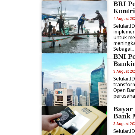
BRI Pe
Kontr
4 August 20
Selular.I
implement
untuk me
meningka
Sebagai...
BNI Pe
Banki
3 August 20
Selular.I
transform
Open Ban
perusahaa
Bayar 
Bank 
3 August 20
Selular.