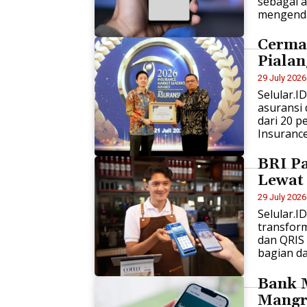
sebagai a
mengenda
Cerma
Pialan
29 July 2026
Selular.I
asuransi 
dari 20 p
Insurance.
BRI P
Lewat 
29 July 2026
Selular.I
transfor
dan QRIS
bagian dar
Bank 
Mangro