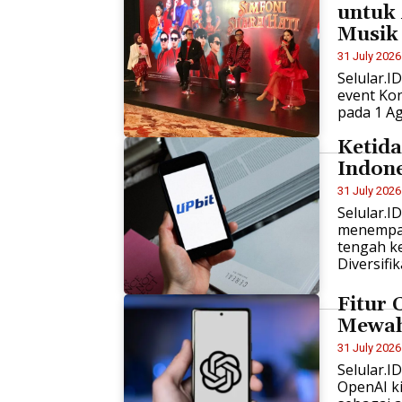
untuk
Musik
31 July 2026
Selular.I
event Kon
pada 1 A
Ketid
Indone
31 July 2026
Selular.I
menempat
tengah ke
Diversifika
Fitur
Mewah
31 July 2026
Selular.
OpenAI k