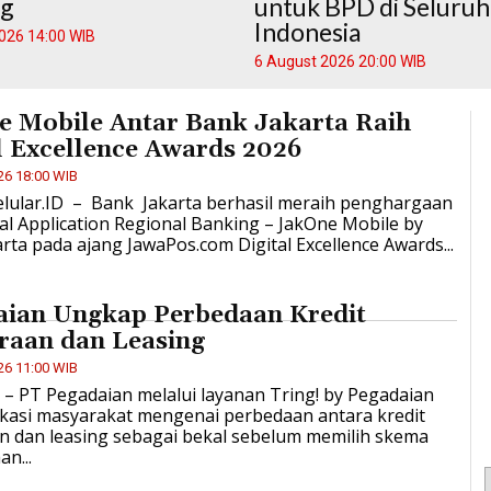
g
untuk BPD di Seluruh
Indonesia
026 14:00 WIB
6 August 2026 20:00 WIB
e Mobile Antar Bank Jakarta Raih
l Excellence Awards 2026
26 18:00 WIB
elular.ID – Bank Jakarta berhasil meraih penghargaan
al Application Regional Banking – JakOne Mobile by
rta pada ajang JawaPos.com Digital Excellence Awards...
aian Ungkap Perbedaan Kredit
raan dan Leasing
26 11:00 WIB
D – PT Pegadaian melalui layanan Tring! by Pegadaian
asi masyarakat mengenai perbedaan antara kredit
n dan leasing sebagai bekal sebelum memilih skema
n...