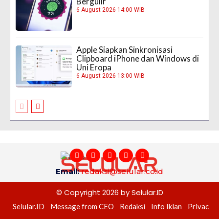
Bergulir
6 August 2026 14:00 WIB
Apple Siapkan Sinkronisasi
Clipboard iPhone dan Windows di
Uni Eropa
6 August 2026 13:00 WIB
Email:
redaksi@selular.co.id
© Copyright 2026 by Selular.ID
Selular.ID
Message from CEO
Redaksi
Info Iklan
Privacy P