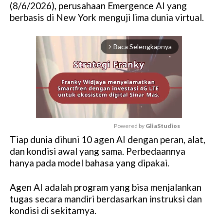
(8/6/2026), perusahaan Emergence AI yang
berbasis di New York menguji lima dunia virtual.
Baca Selengkapnya
arrow_forward_ios
Powered by 
GliaStudios
Tiap dunia dihuni 10 agen AI dengan peran, alat,
M
dan kondisi awal yang sama. Perbedaannya
u
hanya pada model bahasa yang dipakai.
t
e
Agen AI adalah program yang bisa menjalankan
tugas secara mandiri berdasarkan instruksi dan
kondisi di sekitarnya.