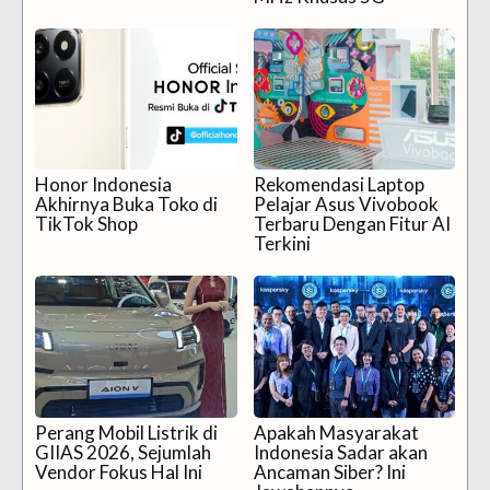
Honor Indonesia
Rekomendasi Laptop
Akhirnya Buka Toko di
Pelajar Asus Vivobook
TikTok Shop
Terbaru Dengan Fitur AI
Terkini
Perang Mobil Listrik di
Apakah Masyarakat
GIIAS 2026, Sejumlah
Indonesia Sadar akan
Vendor Fokus Hal Ini
Ancaman Siber? Ini