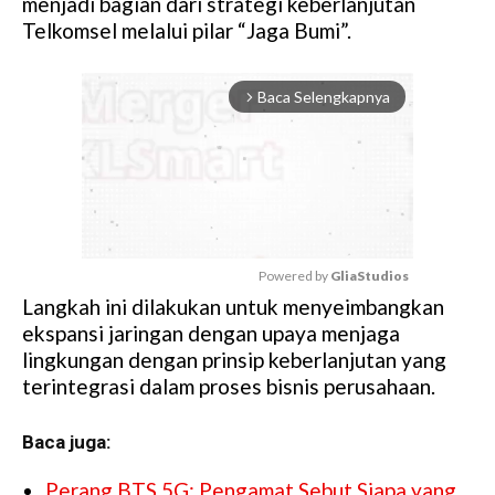
menjadi bagian dari strategi keberlanjutan
Telkomsel melalui pilar “Jaga Bumi”.
Baca Selengkapnya
arrow_forward_ios
Powered by 
GliaStudios
Langkah ini dilakukan untuk menyeimbangkan
M
ekspansi jaringan dengan upaya menjaga
u
lingkungan dengan prinsip keberlanjutan yang
t
terintegrasi dalam proses bisnis perusahaan.
e
Baca juga:
Perang BTS 5G: Pengamat Sebut Siapa yang