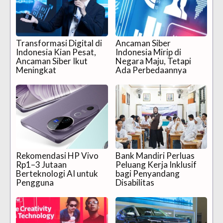
Transformasi Digital di
Ancaman Siber
Indonesia Kian Pesat,
Indonesia Mirip di
Ancaman Siber Ikut
Negara Maju, Tetapi
Meningkat
Ada Perbedaannya
Rekomendasi HP Vivo
Bank Mandiri Perluas
Rp1–3 Jutaan
Peluang Kerja Inklusif
Berteknologi AI untuk
bagi Penyandang
Pengguna
Disabilitas