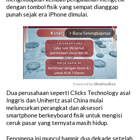
dengan tombol fisik yang sempat dianggap
punah sejak era iPhone dimulai.
Baca Selengkapnya
arrow_forward_ios
Powered by 
GliaStudios
Dua perusahaan seperti Clicks Technology asal
M
Inggris dan Unihertz asal China mulai
u
meluncurkan perangkat dan aksesori
t
smartphone berkeyboard fisik untuk mengisi
e
ceruk pasar yang ternyata masih hidup.
Fenomena ini muncul hampir dua dekade setelah