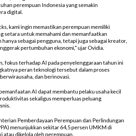
tuhan perempuan Indonesia yang semakin
a digital.
ks, kami ingin memastikan perempuan memiliki
g setara untuk memahami dan memanfaatkan
n hanya sebagai pengguna, tetapi juga sebagai kreator,
enggerak pertumbuhan ekonomi,” ujar Ovidia.
 fokus terhadap AI pada penyelenggaraan tahun ini
gkatnya peran teknologi tersebut dalam proses
, berwirausaha, dan berinovasi.
 pemanfaatan AI dapat membantu pelaku usaha kecil
roduktivitas sekaligus memperluas peluang
snis.
nterian Pemberdayaan Perempuan dan Perlindungan
A) menunjukkan sekitar 64,5 persen UMKM di
ki atau dikelola oleh perempuan.