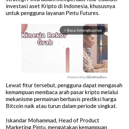
investasi aset Kripto di Indonesia, khususnya
untuk pengguna layanan Pintu Futures.
Baca Selengkapnya
arrow_forward_ios
Powered by 
GliaStudios
Lewat fitur tersebut, pengguna dapat mengasah
M
kemampuan membaca arah pasar kripto melalui
u
mekanisme permainan berbasis prediksi harga
t
Bitcoin naik atau turun dalam periode singkat.
e
Iskandar Mohammad, Head of Product
Marketing Pintu, mengatakan kemampuan