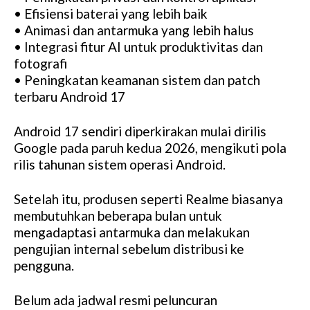
• Efisiensi baterai yang lebih baik
• Animasi dan antarmuka yang lebih halus
• Integrasi fitur AI untuk produktivitas dan
fotografi
• Peningkatan keamanan sistem dan patch
terbaru Android 17
Android 17 sendiri diperkirakan mulai dirilis
Google pada paruh kedua 2026, mengikuti pola
rilis tahunan sistem operasi Android.
Setelah itu, produsen seperti Realme biasanya
membutuhkan beberapa bulan untuk
mengadaptasi antarmuka dan melakukan
pengujian internal sebelum distribusi ke
pengguna.
Belum ada jadwal resmi peluncuran