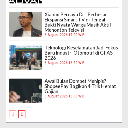
Xiaomi Percaya Diri Perbesar
Ekspansi Smart TV di Tengah
Bukti Nyata Warga Masih Aktif
Menonton Televisi
6 August 2026 17:00 WIB
Teknologi Keselamatan Jadi Fokus
Baru Industri Otomotif di GIIAS
2026
6 August 2026 16:30 WIB
Awal Bulan Dompet Menipis?
ShopeePay Bagikan 4 Trik Hemat
Gajian
6 August 2026 16:00 WIB