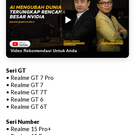
Video Rekomendasi Untuk Anda
Seri GT
• Realme GT 7 Pro
• Realme GT 7
• Realme GT 7T
• Realme GT 6
• Realme GT 6T
Seri Number
• Realme 15 Pro+