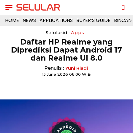
HOME
NEWS
APPLICATIONS
BUYER’S GUIDE
BINCAN
Selular.id -
Apps
Daftar HP Realme yang
Diprediksi Dapat Android 17
dan Realme UI 8.0
Penulis :
Yuni Riadi
13 June 2026 06:00 WIB