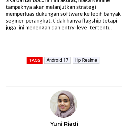
tampaknya akan melanjutkan strategi
memperluas dukungan software ke lebih banyak
segmen perangkat, tidak hanya flagship tetapi
juga lini menengah dan entry-level tertentu.
Android 17
Hp Realme
TAGS
Yuni Riadi