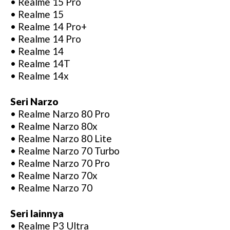
• Realme 15 Pro
• Realme 15
• Realme 14 Pro+
• Realme 14 Pro
• Realme 14
• Realme 14T
• Realme 14x
Seri Narzo
• Realme Narzo 80 Pro
• Realme Narzo 80x
• Realme Narzo 80 Lite
• Realme Narzo 70 Turbo
• Realme Narzo 70 Pro
• Realme Narzo 70x
• Realme Narzo 70
Seri lainnya
• Realme P3 Ultra