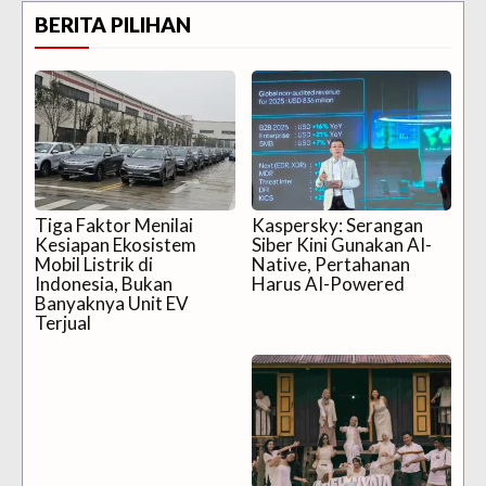
BERITA PILIHAN
Tiga Faktor Menilai
Kaspersky: Serangan
Kesiapan Ekosistem
Siber Kini Gunakan AI-
Mobil Listrik di
Native, Pertahanan
Indonesia, Bukan
Harus AI-Powered
Banyaknya Unit EV
Terjual