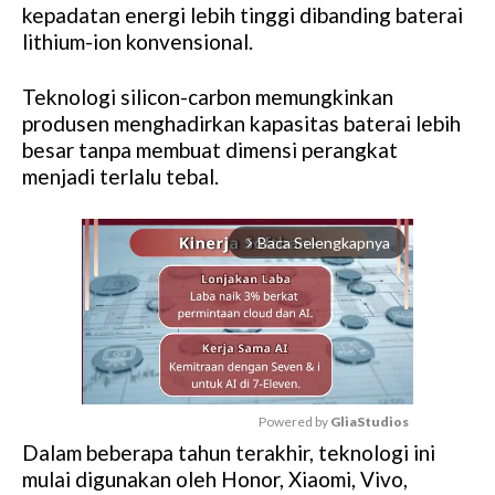
kepadatan energi lebih tinggi dibanding baterai
lithium-ion konvensional.
Teknologi silicon-carbon memungkinkan
produsen menghadirkan kapasitas baterai lebih
besar tanpa membuat dimensi perangkat
menjadi terlalu tebal.
Baca Selengkapnya
arrow_forward_ios
Powered by 
GliaStudios
Dalam beberapa tahun terakhir, teknologi ini
M
mulai digunakan oleh Honor, Xiaomi, Vivo,
u