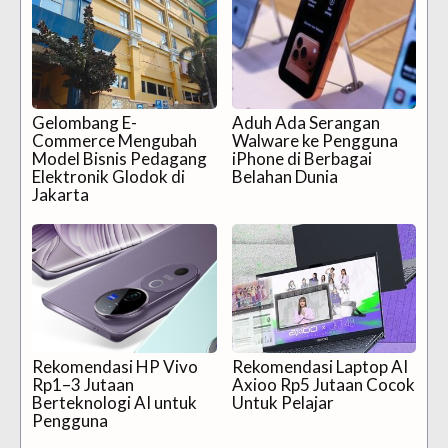
Gelombang E-
Aduh Ada Serangan
Commerce Mengubah
Walware ke Pengguna
Model Bisnis Pedagang
iPhone di Berbagai
Elektronik Glodok di
Belahan Dunia
Jakarta
Rekomendasi HP Vivo
Rekomendasi Laptop AI
Rp1–3 Jutaan
Axioo Rp5 Jutaan Cocok
Berteknologi AI untuk
Untuk Pelajar
Pengguna