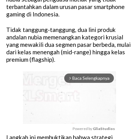
terbantahkan dalam urusan pasar smartphone
gaming di Indonesia.
Tidak tanggung-tanggung, dua lini produk
andalan nubia memenangkan kategori krusial
yang mewakili dua segmen pasar berbeda, mulai
dari kelas menengah (mid-range) hingga kelas
premium (flagship).
Baca Selengkapnya
arrow_forward_ios
Powered by 
GliaStudios
Langkah ini membuktikan bahwa strategi