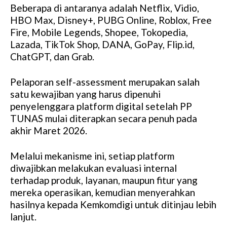
Beberapa di antaranya adalah Netflix, Vidio,
M
HBO Max, Disney+, PUBG Online, Roblox, Free
u
Fire, Mobile Legends, Shopee, Tokopedia,
t
Lazada, TikTok Shop, DANA, GoPay, Flip.id,
e
ChatGPT, dan Grab.
Pelaporan self-assessment merupakan salah
satu kewajiban yang harus dipenuhi
penyelenggara platform digital setelah PP
TUNAS mulai diterapkan secara penuh pada
akhir Maret 2026.
Melalui mekanisme ini, setiap platform
diwajibkan melakukan evaluasi internal
terhadap produk, layanan, maupun fitur yang
mereka operasikan, kemudian menyerahkan
hasilnya kepada Kemkomdigi untuk ditinjau lebih
lanjut.