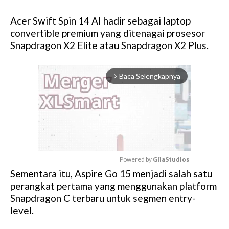
Acer Swift Spin 14 AI hadir sebagai laptop
convertible premium yang ditenagai prosesor
Snapdragon X2 Elite atau Snapdragon X2 Plus.
Baca Selengkapnya
arrow_forward_ios
Powered by 
GliaStudios
Sementara itu, Aspire Go 15 menjadi salah satu
M
perangkat pertama yang menggunakan platform
u
Snapdragon C terbaru untuk segmen entry-
t
level.
e