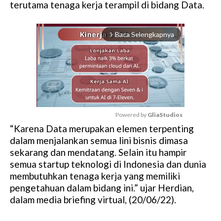
terutama tenaga kerja terampil di bidang Data.
Baca Selengkapnya
arrow_forward_ios
Powered by 
GliaStudios
“Karena Data merupakan elemen terpenting
M
dalam menjalankan semua lini bisnis dimasa
u
sekarang dan mendatang. Selain itu hampir
t
semua startup teknologi di Indonesia dan dunia
e
membutuhkan tenaga kerja yang memiliki
pengetahuan dalam bidang ini.” ujar Herdian,
dalam media briefing virtual, (20/06/22).