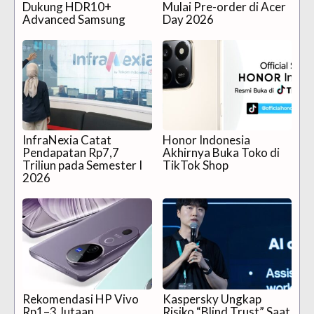
Dukung HDR10+
Mulai Pre-order di Acer
Advanced Samsung
Day 2026
InfraNexia Catat
Honor Indonesia
Pendapatan Rp7,7
Akhirnya Buka Toko di
Triliun pada Semester I
TikTok Shop
2026
Rekomendasi HP Vivo
Kaspersky Ungkap
Rp1–3 Jutaan
Risiko “Blind Trust” Saat