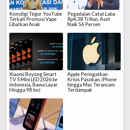
Komdigi Tegur YouTube
Pegadaian Catat Laba
Terkait Promosi Vape
Rp4,38 Triliun, Aset
Libatkan Anak
Naik 56 Persen
Xiaomi Boyong Smart
Apple Peringatkan
TV S Mini LED 2026 ke
Krisis Pasokan, iPhone
Indonesia, Bawa Layar
hingga Mac Terancam
Hingga 98 Inci
Terdampak