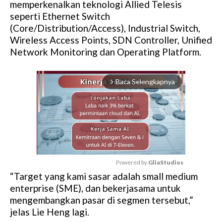
memperkenalkan teknologi Allied Telesis
seperti Ethernet Switch
(Core/Distribution/Access), Industrial Switch,
Wireless Access Points, SDN Controller, Unified
Network Monitoring dan Operating Platform.
Baca Selengkapnya
arrow_forward_ios
Powered by 
GliaStudios
“Target yang kami sasar adalah small medium
M
enterprise (SME), dan bekerjasama untuk
u
mengembangkan pasar di segmen tersebut,”
t
jelas Lie Heng lagi.
e