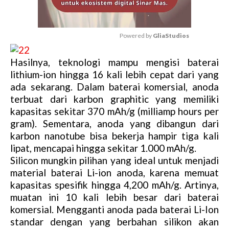
Powered by 
GliaStudios
M
Hasilnya, teknologi mampu mengisi baterai
u
lithium-ion hingga 16 kali lebih cepat dari yang
t
ada sekarang. Dalam baterai komersial, anoda
e
terbuat dari karbon graphitic yang memiliki
kapasitas sekitar 370 mAh/g (milliamp hours per
gram). Sementara, anoda yang dibangun dari
karbon nanotube bisa bekerja hampir tiga kali
lipat, mencapai hingga sekitar 1.000 mAh/g.
Silicon mungkin pilihan yang ideal untuk menjadi
material baterai Li-ion anoda, karena memuat
kapasitas spesifik hingga 4,200 mAh/g. Artinya,
muatan ini 10 kali lebih besar dari baterai
komersial. Mengganti anoda pada baterai Li-Ion
standar dengan yang berbahan silikon akan