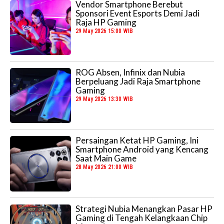
Vendor Smartphone Berebut
t
Sponsori Event Esports Demi Jadi
e
Raja HP Gaming
29 May 2026 15:00 WIB
ROG Absen, Infinix dan Nubia
Berpeluang Jadi Raja Smartphone
Gaming
29 May 2026 13:30 WIB
Persaingan Ketat HP Gaming, Ini
Smartphone Android yang Kencang
Saat Main Game
28 May 2026 21:00 WIB
Strategi Nubia Menangkan Pasar HP
Gaming di Tengah Kelangkaan Chip