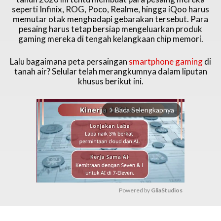
seperti Infinix, ROG, Poco, Realme, hingga iQoo harus
memutar otak menghadapi gebarakan tersebut. Para
pesaing harus tetap bersiap mengeluarkan produk
gaming mereka di tengah kelangkaan chip memori.
Lalu bagaimana peta persaingan
smartphone gaming
di
tanah air? Selular telah merangkumnya dalam liputan
khusus berikut ini.
Baca Selengkapnya
arrow_forward_ios
Powered by 
GliaStudios
M
u