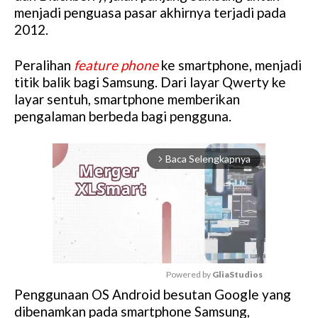
menjadi penguasa pasar akhirnya terjadi pada
2012.
Peralihan
feature phone
ke smartphone, menjadi
titik balik bagi Samsung. Dari layar Qwerty ke
layar sentuh, smartphone memberikan
pengalaman berbeda bagi pengguna.
Baca Selengkapnya
arrow_forward_ios
Powered by 
GliaStudios
Penggunaan OS Android besutan Google yang
M
dibenamkan pada smartphone Samsung,
u