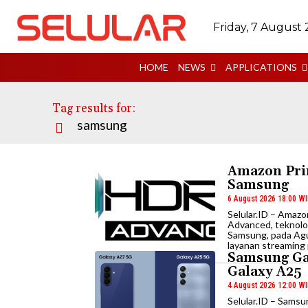
Friday, 7 August
HOME
NEWS
APPLICATIONS
Tag results for:
samsung
Amazon Pri
Samsung
6 August 2026 18:00 W
Selular.ID – Amaz
Advanced, teknolo
Samsung, pada Agu
layanan streaming
Samsung Ga
Galaxy A25
4 August 2026 12:00 W
Selular.ID – Sams