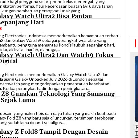
pgrade bagi pengguna smartphone kelas menengah yang
gkatan performa, fitur kecerdasan buatan (AI), daya tahan
dukungan pembaruan perangkat lunak yang...
laxy Watch Ultra2 Bisa Pantau
Sepanjang Hari
IB
ung Electronics Indonesia memperkenalkan kemampuan terbaru
a2 dan Galaxy Watch9 sebagai perangkat wearable yang
embantu pengguna memantau kondisi tubuh sepanjang hari,
idur, aktivitas harian, olahraga,...
laxy Watch Ultra2 Dan Watch9 Fokus
igital
ung Electronics memperkenalkan Galaxy Watch Ultra2 dan
a ajang Galaxy Unpacked July 2026 di London sebagai
 smartwatch yang mengedepankan pemantauan kesehatan
ga. Kedua perangkat hadir dengan peningkatan...
d Z8 Gunakan Teknologi Yang Samsung
 Sejak Lama
ik desain yang makin tipis dan daya tahan yang makin kuat pada
alaxy Fold Z8 yang baru saja diluncurkan, tersimpan terobosan
ang sudah lama dinanti sekaligus...
R
laxy Z Fold8 Tampil Dengan Desain
Ringan