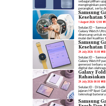
sebagai pilihan u
menginginkan penin
perangkat, serta 
Samsung Ga
Kesehatan 
1 August 2026 12:00 W
Selular.ID – Sams
Galaxy Watch Ultr
dirancang untuk m
mulai dari kualitas t
Samsung Ga
Kesehatan D
29 July 2026 15:00 WIB
Selular.ID – Sams
Galaxy Watch9 pad
generasi terbaru
digital dan olahra
Galaxy Fol
Rahasiakan
29 July 2026 08:00 WIB
Selular.ID - Di bal
jajaran HP lipat G
teknologi baterai y
Samsung Ga
Fresh Dan 