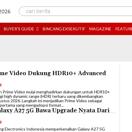
cari berita
 2026
BUYER’S GUIDE
BINCANG EKSEKUTIF
MAGAZINE
FEATUR
me Video Dukung HDR10+ Advanced
IB
on Prime Video mulai menghadirkan dukungan untuk HDR10+
gi high dynamic range (HDR) terbaru yang dikembangkan
stus 2026. Langkah ini menjadikan Prime Video sebagai
 pertama yang mengadopsi format...
laxy A27 5G Bawa Upgrade Nyata Dari
IB
ung Electronics Indonesia memperkenalkan Galaxy A27 5G