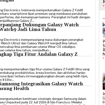
R
7
ung Electronics Indonesia memperkenalkan Galaxy Z Fold8
terbaru smartphone lipat premium yang membawa perubahan
, performa, dan kemampuan kamera. Perangkat ini hadir dengan
njadikannya Galaxy Z...
rpanjang Dukungan Galaxy Watch
 Watch9 Jadi Lima Tahun
ung Electronics memperpanjang masa dukungan perangkat
P
y Watch Ultra2 dan Galaxy Watch9 menjadi lima tahun.
S
i mencakup lima pembaruan utama Wear OS sekaligus
R
n selama lima tahun, menjadikan...
N
gkap Tiga Fitur Andalan Galaxy Z
7
ng memperkenalkan tiga fitur utama Galaxy Z Fold8 Ultra yang
ndukung produktivitas, kreasi konten, dan aktivitas harian
ne lipat terbaru ini menggabungkan desain yang lebih tipis,
8 Elite...
 Samsung Integrasikan Galaxy Watch
sung Health
I
U
va mengumumkan kemitraan strategis dengan Samsung dalam
H
xy Unpacked pada 22 Juli 2026 di São Francisco. Melalui