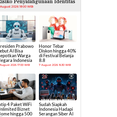
isiko Penyalahgunaan Identitas
 August 2026 18:00 WIB
residen Prabowo
Honor Tebar
ebut AI Bisa
Diskon hingga 40%
epotkan Warga
di Festival Belanja
egara Indonesia
8.8
 August 2026 17:00 WIB
7 August 2026 16:30 WIB
ntip 4 Paket WiFi
Sudah Siapkah
nlimited Biznet
Indonesia Hadapi
ome hingga 500
Serangan Siber AI