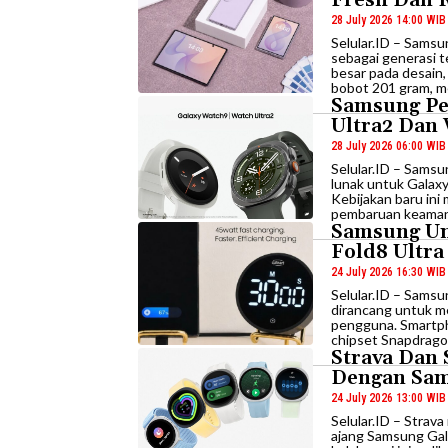
28 July 2026 14:00 WIB
Selular.ID – Sams
sebagai generasi 
besar pada desain
bobot 201 gram, me
Samsung Pe
Ultra2 Dan
28 July 2026 06:00 WIB
Selular.ID – Sams
lunak untuk Galax
Kebijakan baru in
pembaruan keamana
Samsung Un
Fold8 Ultra
24 July 2026 16:30 WIB
Selular.ID – Samsu
dirancang untuk me
pengguna. Smartpho
chipset Snapdragon 
Strava Dan
Dengan Sam
24 July 2026 13:00 WIB
Selular.ID – Stra
ajang Samsung Gala