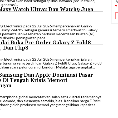
ikasi Strava akan hadir sebagai aplikasi bawaan (pre-installed)
generasi...
7
laxy Watch Ultra2 Dan Watch9 Juga
ng Electronics pada 22 Juli 2026 memperkenalkan Galaxy
Galaxy Watch9 sebagai generasi terbaru smartwatch Galaxy
a pemantauan kesehatan berbasis kecerdasan buatan (AI).
i dibekali peningkatan pada...
lai Buka Pre-Order Galaxy Z Fold8
8, Dan Flip8
ng Electronics pada 22 Juli 2026 memperkenalkan jajaran
rbarunya yang terdiri dari Galaxy Z Fold8 Ultra, Galaxy Z Fold8,
dalam acara peluncuran di London. Melalui tiga perangkat...
Samsung Dan Apple Dominasi Pasar
 Di Tengah Krisis Memori
ngan
 smartphone global mencatatkan salah satu kuartal terlemahnya
atu dekade, dan alasannya semakin jelas. Kenaikan harga DRAM
dorong oleh produsen memori yang mengalihkan kapasitas
.