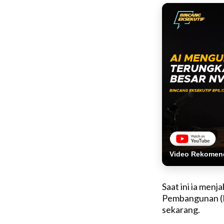
Video Rekomen
Saat ini ia men
Pembangunan (B
sekarang.