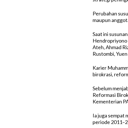
Perubahan susun
maupun anggota 
Saat ini susunan
Hendropriyono 
Ateh, Ahmad Riz
Rustombi, Yuen 
Karier Muhamma
birokrasi, reform
Sebelum menjab
Reformasi Birok
Kementerian PA
Ia juga sempat
periode 2011–2