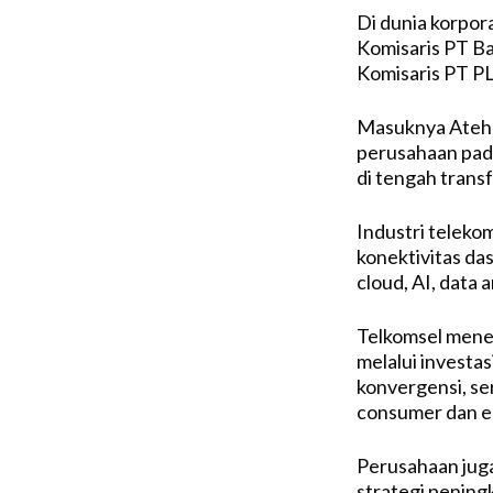
Di dunia korpor
Komisaris PT B
Komisaris PT P
Masuknya Ateh k
perusahaan pad
di tengah transf
Industri telekom
konektivitas das
cloud, AI, data 
Telkomsel mene
melalui investa
konvergensi, se
consumer dan e
Perusahaan jug
strategi penin