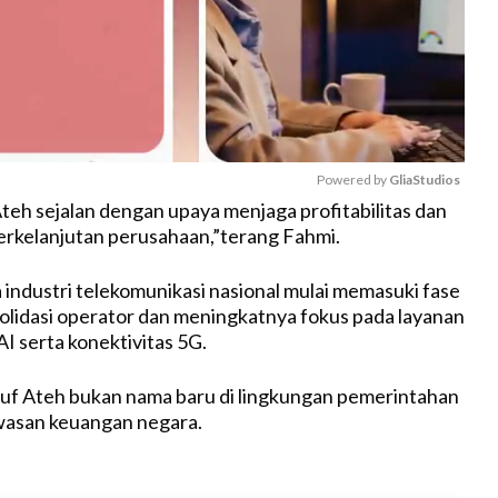
Powered by 
GliaStudios
eh sejalan dengan upaya menjaga profitabilitas dan
rkelanjutan perusahaan,”terang Fahmi.
M
u
 industri telekomunikasi nasional mulai memasuki fase
t
olidasi operator dan meningkatnya fokus pada layanan
e
 AI serta konektivitas 5G.
 Ateh bukan nama baru di lingkungan pemerintahan
asan keuangan negara.