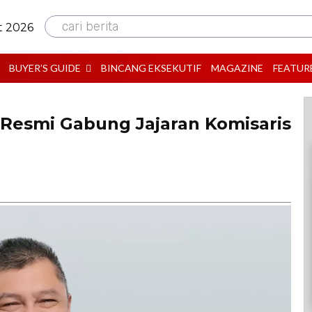
cari berita
t 2026
BUYER’S GUIDE
BINCANG EKSEKUTIF
MAGAZINE
FEATUR
esmi Gabung Jajaran Komisaris