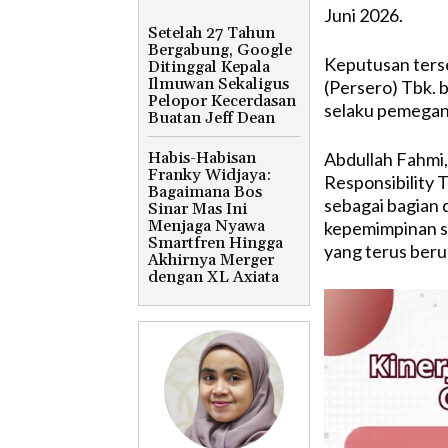
Juni 2026.
Setelah 27 Tahun
Bergabung, Google
Keputusan terse
Ditinggal Kepala
Ilmuwan Sekaligus
(Persero) Tbk. 
Pelopor Kecerdasan
selaku pemegan
Buatan Jeff Dean
Habis-Habisan
Abdullah Fahmi
Franky Widjaya:
Responsibility 
Bagaimana Bos
sebagai bagian 
Sinar Mas Ini
Menjaga Nyawa
kepemimpinan st
Smartfren Hingga
yang terus beru
Akhirnya Merger
dengan XL Axiata