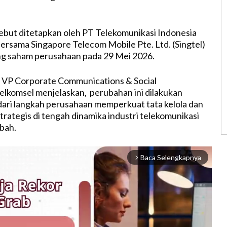
but ditetapkan oleh PT Telekomunikasi Indonesia
bersama Singapore Telecom Mobile Pte. Ltd. (Singtel)
g saham perusahaan pada 29 Mei 2026.
, VP Corporate Communications & Social
Telkomsel menjelaskan, perubahan ini dilakukan
dari langkah perusahaan memperkuat tata kelola dan
rategis di tengah dinamika industri telekomunikasi
bah.
Baca Selengkapnya
arrow_forward_ios