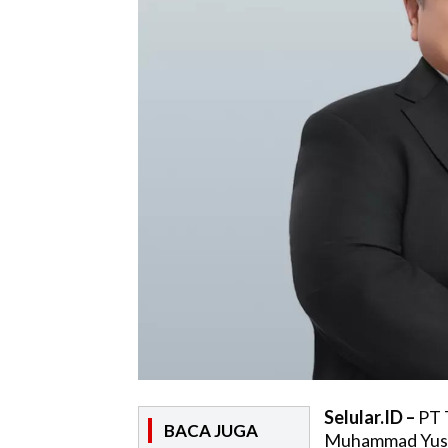
Selular.ID –
PT T
BACA JUGA
Muhammad Yusuf 