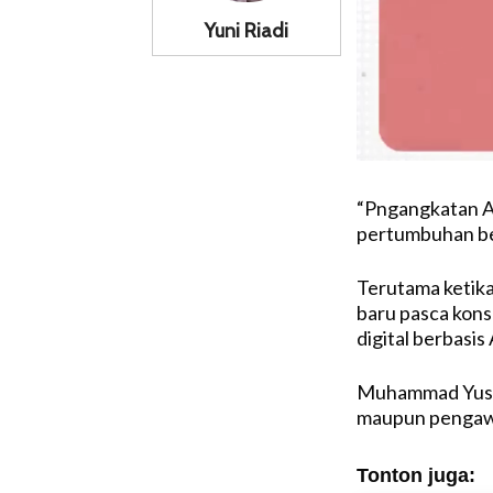
Yuni Riadi
“Pngangkatan At
pertumbuhan be
Terutama ketika
baru pasca kons
digital berbasis
Muhammad Yusuf
maupun pengaw
Tonton juga: