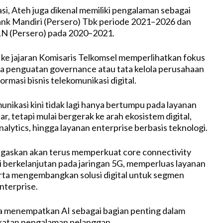
asi, Ateh juga dikenal memiliki pengalaman sebagai
ank Mandiri (Persero) Tbk periode 2021–2026 dan
LN (Persero) pada 2020–2021.
e jajaran Komisaris Telkomsel memperlihatkan fokus
a penguatan governance atau tata kelola perusahaan
ormasi bisnis telekomunikasi digital.
unikasi kini tidak lagi hanya bertumpu pada layanan
ar, tetapi mulai bergerak ke arah ekosistem digital,
analytics, hingga layanan enterprise berbasis teknologi.
gaskan akan terus memperkuat core connectivity
si berkelanjutan pada jaringan 5G, memperluas layanan
rta mengembangkan solusi digital untuk segmen
nterprise.
a menempatkan AI sebagai bagian penting dalam
gkatan pengalaman pelanggan.