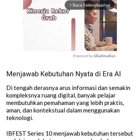
Baca Selengkapnya
arrow_forward_ios
Powered by 
GliaStudios
M
Menjawab Kebutuhan Nyata di Era AI
u
t
Di tengah derasnya arus informasi dan semakin
e
kompleksnya ruang digital, banyak pelajar
membutuhkan pemahaman yang lebih praktis,
aman, dan kontekstual dalam menggunakan
teknologi.
IBFEST Series 10 menjawab kebutuhan tersebut