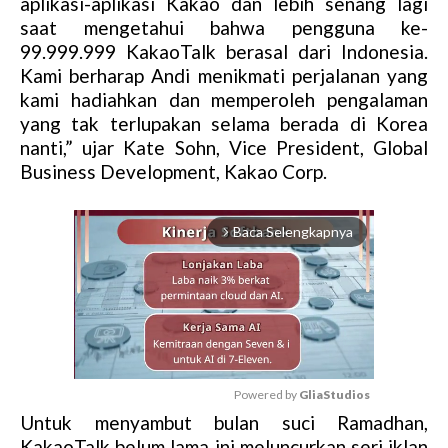
aplikasi-aplikasi Kakao dan lebih senang lagi
saat mengetahui bahwa pengguna ke-
99.999.999 KakaoTalk berasal dari Indonesia.
Kami berharap Andi menikmati perjalanan yang
kami hadiahkan dan memperoleh pengalaman
yang tak terlupakan selama berada di Korea
nanti,” ujar Kate Sohn, Vice President, Global
Business Development, Kakao Corp.
Baca Selengkapnya
arrow_forward_ios
Powered by 
GliaStudios
Untuk menyambut bulan suci Ramadhan,
M
KakaoTalk belum lama ini meluncurkan seri iklan