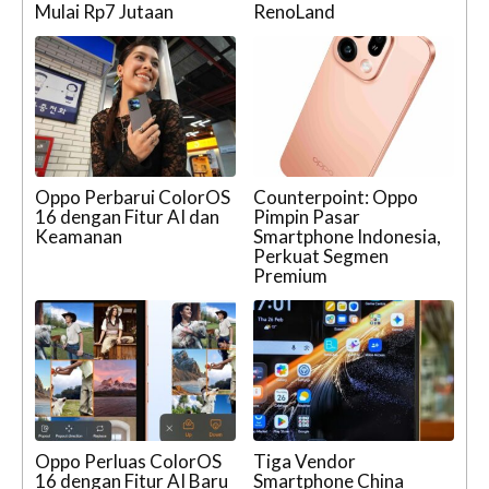
Mulai Rp7 Jutaan
RenoLand
Oppo Perbarui ColorOS
Counterpoint: Oppo
16 dengan Fitur AI dan
Pimpin Pasar
Keamanan
Smartphone Indonesia,
Perkuat Segmen
Premium
Oppo Perluas ColorOS
Tiga Vendor
16 dengan Fitur AI Baru
Smartphone China