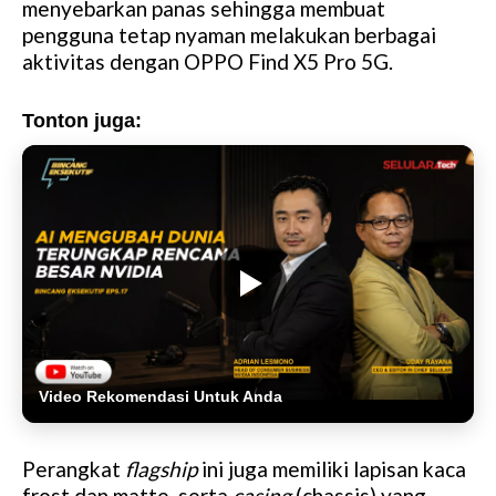
menyebarkan panas sehingga membuat
pengguna tetap nyaman melakukan berbagai
aktivitas dengan OPPO Find X5 Pro 5G.
Tonton juga:
Video Rekomendasi Untuk Anda
Perangkat
flagship
ini juga memiliki lapisan kaca
frost dan matte, serta
casing
(chassis) yang