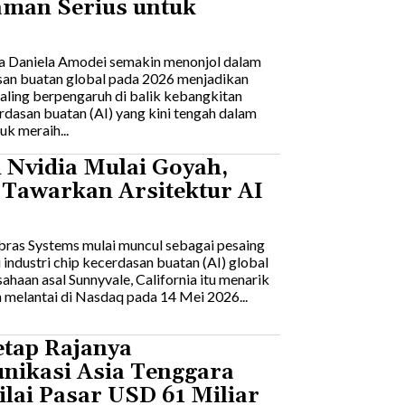
aman Serius untuk
ma Daniela Amodei semakin menonjol dalam
asan buatan global pada 2026 menjadikan
 paling berpengaruh di balik kebangkitan
dasan buatan (AI) yang kini tengah dalam
k meraih...
 Nvidia Mulai Goyah,
 Tawarkan Arsitektur AI
ebras Systems mulai muncul sebagai pesaing
 industri chip kecerdasan buatan (AI) global
ahaan asal Sunnyvale, California itu menarik
h melantai di Nasdaq pada 14 Mei 2026...
etap Rajanya
nikasi Asia Tenggara
lai Pasar USD 61 Miliar