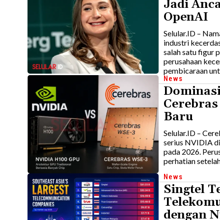
Jadi Anc
OpenAI
Selular.ID – Na
industri kecerd
salah satu figur
perusahaan kecer
pembicaraan untu
News
Dominasi
Cerebras
Baru
Selular.ID – Cer
serius NVIDIA di
pada 2026. Perus
perhatian setela
News
Singtel T
Telekomu
dengan Ni