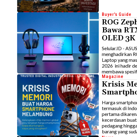
Buyer's Guide
ROG Zeph
Bawa RTX
OLED 3K
Selular.ID - ASU
menghadirkan RO
Laptop yang mas
2026 ini hadir d
membawa spesifik
Magazine
Krisis M
Smartph
Harga smartphon
termasuk di Indo
pertama dikaren
kecerdasan buataa
pedagang hingga
barang yang suda