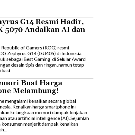
yrus G14 Resmi Hadir,
 5070 Andalkan AI dan
S Republic of Gamers (ROG) resmi
G Zephyrus G14 (GU405) di Indonesia.
uk sebagai Best Gaming di Selular Award
engan desain tipis dan ringan, namun tetap
asi...
emori Buat Harga
one Melambung!
e mengalami kenaikan secara global
nesia. Kenaikan harga smartphone ini
akan kelangkaan memori dampak lonjakan
n atau artificial intelligence (AI). Sejumlah
 konsumen menjerit dampak kenaikan
h...