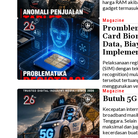
harga RAM akiba
gadget termasuk
Magazine
Promblem
Card Bio
Data, Bia
Implemen
Pelaksanaan regi
(SIM) dengan tek
recognition) mul
tersebut tertuan
menggunakan veri
Magazine
Butuh 5G
Kecepatan intern
broadband masih 
Tenggara. Selain 
maksimal dan ju
kecerdasan buata