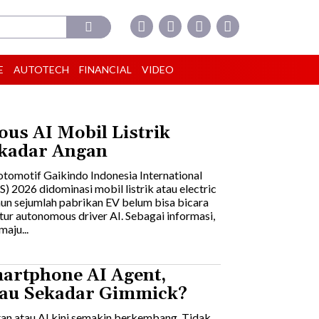
E
AUTOTECH
FINANCIAL
VIDEO
us AI Mobil Listrik
kadar Angan
tomotif Gaikindo Indonesia International
) 2026 didominasi mobil listrik atau electric
mun sejumlah pabrikan EV belum bisa bicara
itur autonomous driver AI. Sebagai informasi,
aju...
artphone AI Agent,
tau Sekadar Gimmick?
an atau AI kini semakin berkembang. Tidak