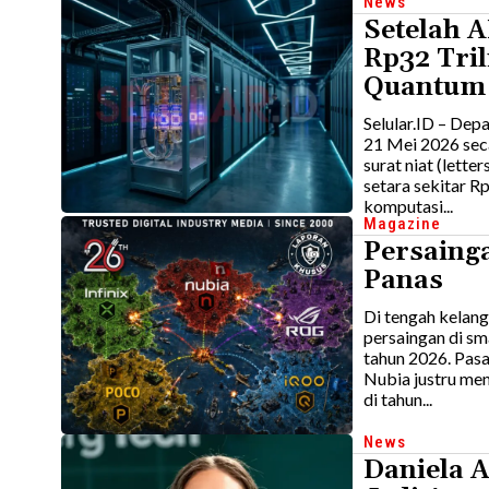
News
Setelah 
Rp32 Tri
Quantum
Selular.ID – De
21 Mei 2026 se
surat niat (letter
setara sekitar R
komputasi...
Magazine
Persaing
Panas
Di tengah kelan
persaingan di s
tahun 2026. Pasa
Nubia justru me
di tahun...
News
Daniela 