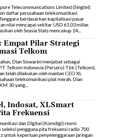
gapore Telecommunications Limited (Singtel)
n daftar perusahaan telekomunikasi
 Tenggara berdasarkan kapitalisasi pasar
an nilai mencapai sekitar USD 61,03 miliar.
asikan oleh Seasia Stats mencakup 14...
 Empat Pilar Strategi
masi Telkom
ahun, Dian Siswarini menjabat sebagai
PT Telkom Indonesia (Persero) Tbk (Telkom).
an telah dilakukan oleh mantan CEO XL
rusahaan telekomunikasi plat merah. Dian
M 30 yang...
l, Indosat, XLSmart
ita Frekuensi
unikasi dan Digital (Komdigi) resmi
seleksi pengguna pita frekuensi radio 700
 untuk keperluan penyelenggaraan jaringan