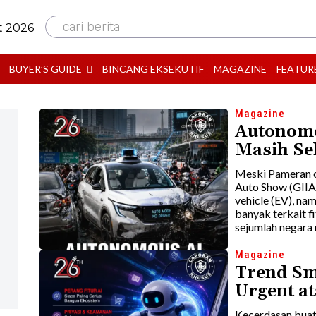
cari berita
t 2026
BUYER’S GUIDE
BINCANG EKSEKUTIF
MAGAZINE
FEATUR
Magazine
Autonomo
Masih Se
Meski Pameran o
Auto Show (GIIAS
vehicle (EV), na
banyak terkait f
sejumlah negara m
Magazine
Trend Sm
Urgent a
Kecerdasan buat