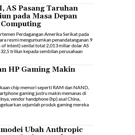
AI, AS Pasang Taruhan
liun pada Masa Depan
 Computing
partemen Perdagangan Amerika Serikat pada
cara resmi mengumumkan penandatanganan 9
s of intent) senilai total 2,013 miliar dolar AS
p32,5 triliun kepada sembilan perusahaan
an HP Gaming Makin
gkaan chip memori seperti RAM dan NAND,
martphone gaming justru makin memanas di
lnya, vendor handphone (hp) asal China,
ngeluarkan sejumlah produk gaming mereka
Amodei Ubah Anthropic