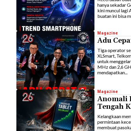
hanya sekadar Ge
kini muncul lagi
buatan ini bisa 
Magazine
Adu Cepa
Tiga operator se
XLSmart, Telkom
untuk menggelar 
MHz dan 2,6 GHz
mendapatkan...
Magazine
Anomali P
Tengah K
Kelangkaan mem
permintaan kecerd
membuat pasokan 