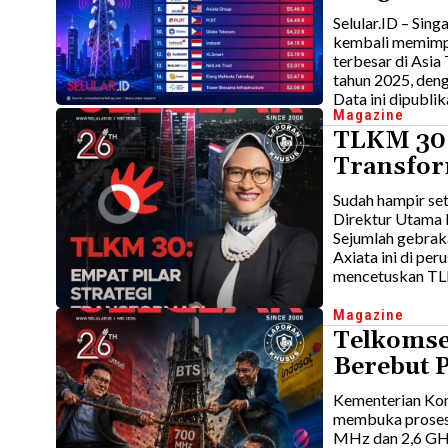
Selular.ID – Sin
kembali memimpi
terbesar di Asia
tahun 2025, deng
Data ini dipublik
Magazine
TLKM 30:
Transfor
Sudah hampir set
Direktur Utama 
Sejumlah gebrak
Axiata ini di pe
mencetuskan TLK
Magazine
Telkomse
Berebut P
Kementerian Kom
membuka proses 
MHz dan 2,6 GHz