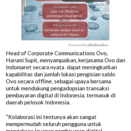
Powered by 
GliaStudios
Head of Corporate Communications Ovo,
M
Harumi Supit, menyampaikan, kerjasama Ovo dan
u
Indomaret secara nyata dapat meningkatkan
t
kapabilitas dan jumlah lokasi pengisian saldo
e
Ovo secara offline, sebagai upaya bersama
untuk mendukung pengadopsian transaksi
pembayaran digital di Indonesia, termasuk di
daerah pelosok Indonesia.
“Kolaborasi ini tentunya akan sangat
mempermudah seluruh pengguna untuk
mengakses layanan pembayaran digital,