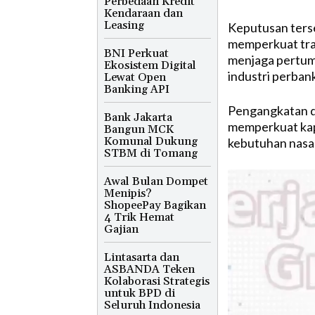
Perbedaan Kredit
Kendaraan dan
Leasing
Keputusan terse
memperkuat tran
BNI Perkuat
menjaga pertum
Ekosistem Digital
industri perbank
Lewat Open
Banking API
Pengangkatan di
Bank Jakarta
memperkuat kap
Bangun MCK
Komunal Dukung
kebutuhan nasab
STBM di Tomang
Awal Bulan Dompet
Menipis?
ShopeePay Bagikan
4 Trik Hemat
Gajian
Lintasarta dan
ASBANDA Teken
Kolaborasi Strategis
untuk BPD di
Seluruh Indonesia