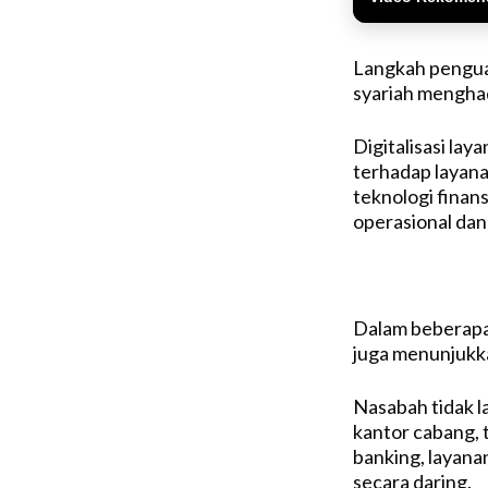
Langkah penguat
syariah mengha
Digitalisasi la
terhadap layana
teknologi fina
operasional dan 
Dalam beberapa 
juga menunjukka
Nasabah tidak l
kantor cabang, 
banking, layana
secara daring.