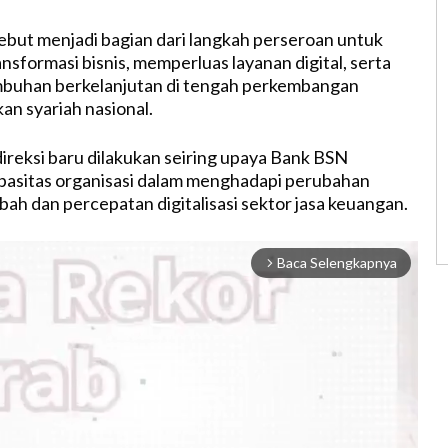
but menjadi bagian dari langkah perseroan untuk
sformasi bisnis, memperluas layanan digital, serta
buhan berkelanjutan di tengah perkembangan
an syariah nasional.
reksi baru dilakukan seiring upaya Bank BSN
asitas organisasi dalam menghadapi perubahan
ah dan percepatan digitalisasi sektor jasa keuangan.
Baca Selengkapnya
arrow_forward_ios