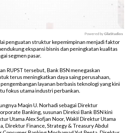
Powered by 
GliaStudios
ai penguatan struktur kepemimpinan menjadi faktor
endukung ekspansi bisnis dan peningkatan kualitas
M
agai segmen pasar.
u
t
san RUPST tersebut, Bank BSN menegaskan
e
tuk terus meningkatkan daya saing perusahaan,
pengembangan layanan berbasis teknologi yang kini
atu fokus utama industri perbankan.
ngnya Maqin U. Norhadi sebagai Direktur
rporate Banking, susunan Direksi Bank BSN kini
rektur Utama Alex Sofjan Noor, Wakil Direktur Utama
, Direktur Finance, Strategy & Treasury Abdul
ur Consumer Banking Mochamad Yut Penta, Direktur