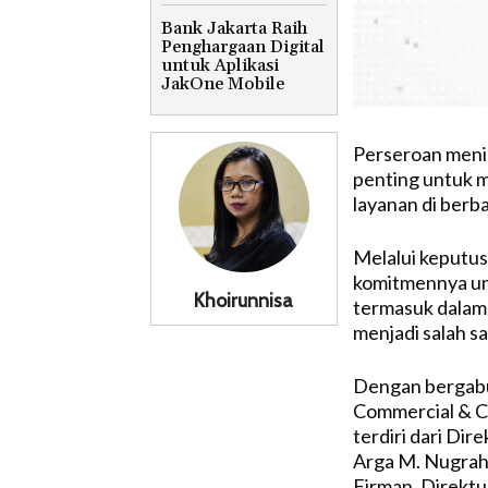
Bank Jakarta Raih
Penghargaan Digital
untuk Aplikasi
JakOne Mobile
Perseroan menil
penting untuk m
layanan di berb
Melalui keputu
komitmennya un
Khoirunnisa
termasuk dalam 
menjadi salah s
Dengan bergabu
Commercial & Co
terdiri dari Di
Arga M. Nugraha
Firman, Direkt