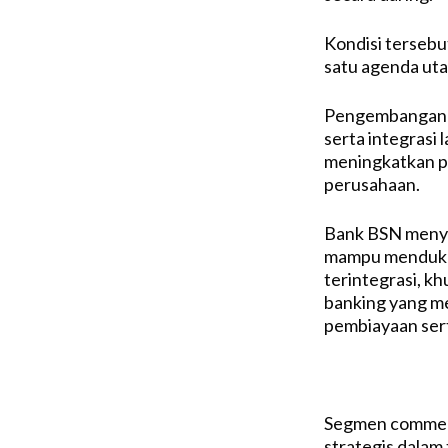
Kondisi tersebu
satu agenda uta
Pengembangan in
serta integrasi 
meningkatkan pe
perusahaan.
Bank BSN menya
mampu mendukung
terintegrasi, k
banking yang m
pembiayaan ser
Segmen commerci
strategis dalam 