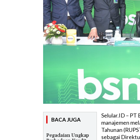
Selular.ID – PT
BACA JUGA
manajemen mel
Tahunan (RUPST
Pegadaian Ungkap
sebagai Direkt