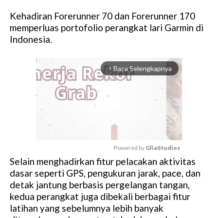
Kehadiran Forerunner 70 dan Forerunner 170
memperluas portofolio perangkat lari Garmin di
Indonesia.
Baca Selengkapnya
arrow_forward_ios
Powered by 
GliaStudios
Selain menghadirkan fitur pelacakan aktivitas
M
dasar seperti GPS, pengukuran jarak, pace, dan
u
detak jantung berbasis pergelangan tangan,
t
kedua perangkat juga dibekali berbagai fitur
e
latihan yang sebelumnya lebih banyak