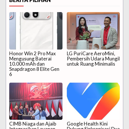
Honor Win 2 Pro Max
LG PuriCare AeroMini,
Mengusung Baterai
Pembersih Udara Mungil
10.000 mAh dan
untuk Ruang Minimalis
Snapdragon 8 Elite Gen
6
CIMB Niaga dan Ajaib
Google Health Kini
Integrasikan Layanan
Dukung Sinkronisasi Dua