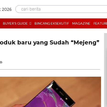
cari berita
t 2026
BUYER’S GUIDE
BINCANG EKSEKUTIF
MAGAZINE
FEATUR
Produk baru yang Sudah “Mejeng”
IB