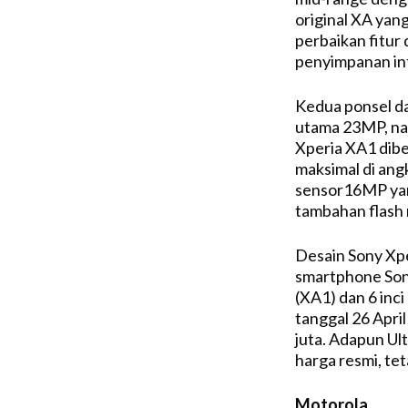
original XA yang
perbaikan fitur
penyimpanan int
Kedua ponsel d
utama 23MP, na
Xperia XA1 dib
maksimal di ang
sensor16MP yan
tambahan flash 
Desain Sony Xpe
smartphone Sony 
(XA1) dan 6 inci
tanggal 26 Apri
juta. Adapun Ul
harga resmi, te
Motorola