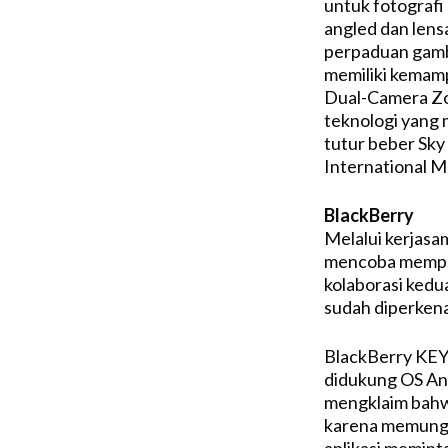
untuk fotografi
angled dan lensa
perpaduan gamb
memiliki kemamp
Dual-Camera Zoo
teknologi yang 
tutur beber Sky
International M
BlackBerry
Melalui kerjas
mencoba memper
kolaborasi kedu
sudah diperken
BlackBerry KEY
didukung OS And
mengklaim bahw
karena memungk
aplikasi memint