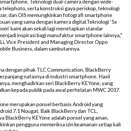
 smartphone. Teknologi dual-camera dengan wide-
 telephoto, serta konstruksi gaya periskop, teknologi
ar, dan OIS memungkinkan fotografi smartphone
uan yang sama dengan kamera digital.Teknologi ‘5x
m’ kami akan sekali lagi menetapkan standar
menjadi inspirasi bagi manufaktur smartphone lainnya,”
 Li, Vice President and Managing Director Oppo
obile Business, dalam sambutannya.
ama dengan pihak TLC Communication, BlackBerry
panjang nafasnya di industri smartphone. Hasil
anya, menghadirkan seri BlackBerry KEYone, yang
alkan kepada publik pada awal perhelatan MWC 2017.
one merupakan ponsel berbasis Android yang
roid 7.1 Nougat. Baik BlackBerry dan TCL,
a BlackBerry KEYone adalah ponsel yang aman,
inkan pengguna memeriksa izin keamanan setiap kali
a update.