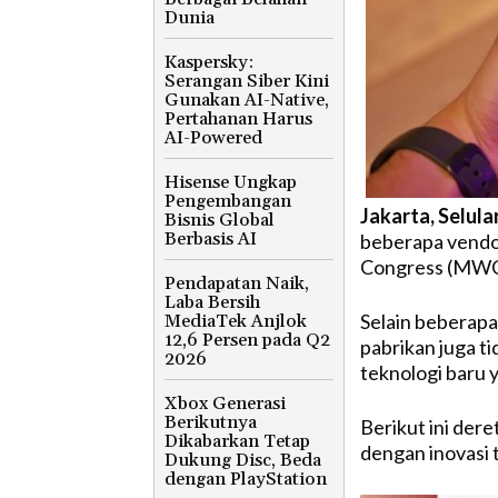
Dunia
Kaspersky:
Serangan Siber Kini
Gunakan AI-Native,
Pertahanan Harus
AI-Powered
Hisense Ungkap
Pengembangan
Jakarta, Selula
Bisnis Global
Berbasis AI
beberapa vendor
Congress (MWC
Pendapatan Naik,
Laba Bersih
Selain beberapa
MediaTek Anjlok
12,6 Persen pada Q2
pabrikan juga t
2026
teknologi baru 
Xbox Generasi
Berikutnya
Berikut ini de
Dikabarkan Tetap
dengan inovasi t
Dukung Disc, Beda
dengan PlayStation