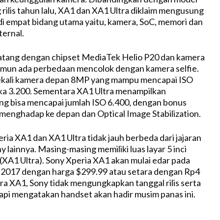
 rilis tahun lalu, XA1 dan XA1 Ultra diklaim mengusung
 di empat bidang utama yaitu, kamera, SoC, memori dan
ernal.
atang dengan chipset MediaTek Helio P20 dan kamera
mun ada perbedaan mencolok dengan kamera selfie.
ekali kamera depan 8MP yang mampu mencapai ISO
ka 3.200. Sementara XA1 Ultra menampilkan
g bisa mencapai jumlah ISO 6.400, dengan bonus
menghadap ke depan dan Optical Image Stabilization.
ria XA1 dan XA1 Ultra tidak jauh berbeda dari jajaran
lainnya. Masing-masing memiliki luas layar 5 inci
 (XA1 Ultra). Sony Xperia XA1 akan mulai edar pada
l 2017 dengan harga $299.99 atau setara dengan Rp4
tra XA1, Sony tidak mengungkapkan tanggal rilis serta
tapi mengatakan handset akan hadir musim panas ini.