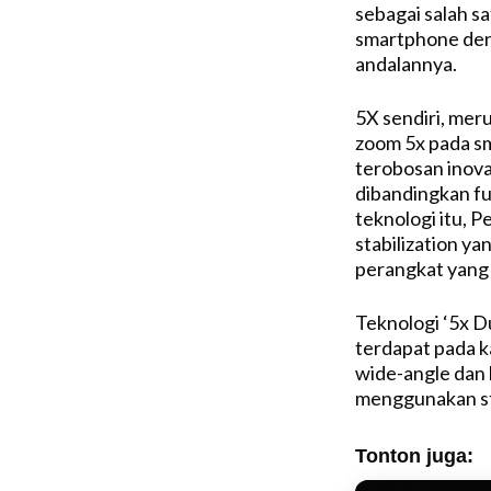
sebagai salah s
smartphone deng
andalannya.
5X sendiri, mer
zoom 5x pada sm
terobosan inova
dibandingkan fu
teknologi itu,
stabilization y
perangkat yang 
Teknologi ‘5x D
terdapat pada k
wide-angle dan 
menggunakan str
Tonton juga: