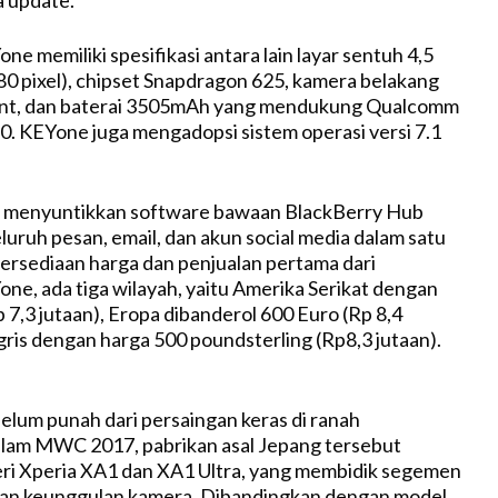
e memiliki spesifikasi antara lain layar sentuh 4,5
080 pixel), chipset Snapdragon 625, kamera belakang
int, dan baterai 3505mAh yang mendukung Qualcomm
0. KEYone juga mengadopsi sistem operasi versi 7.1
a menyuntikkan software bawaan BlackBerry Hub
uruh pesan, email, dan akun social media dalam satu
etersediaan harga dan penjualan pertama dari
ne, ada tiga wilayah, yaitu Amerika Serikat dengan
 7,3 jutaan), Eropa dibanderol 600 Euro (Rp 8,4
gris dengan harga 500 poundsterling (Rp8,3 jutaan).
elum punah dari persaingan keras di ranah
lam MWC 2017, pabrikan asal Jepang tersebut
i Xperia XA1 dan XA1 Ultra, yang membidik segemen
an keunggulan kamera. Dibandingkan dengan model