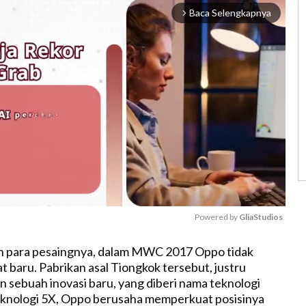
Baca Selengkapnya
arrow_forward_ios
Powered by 
GliaStudios
 para pesaingnya, dalam MWC 2017 Oppo tidak
M
t baru. Pabrikan asal Tiongkok tersebut, justru
u
sebuah inovasi baru, yang diberi nama teknologi
t
eknologi 5X, Oppo berusaha memperkuat posisinya