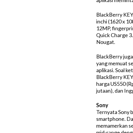
BlackBerry KEYon
inchi (1620 x 1
12MP, fingerpr
Quick Charge 3.
Nougat.
BlackBerry jug
yang memuat sel
aplikasi. Soal k
BlackBerry KEYo
harga US550 (Rp
jutaan), dan Ing
Sony
Ternyata Sony b
smartphone. Da
memamerkan ser
mid-range deng