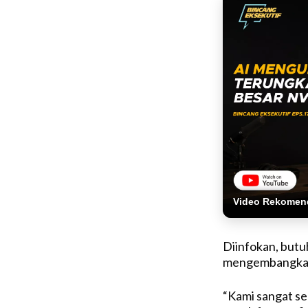
Video Rekomen
Diinfokan, butu
mengembangkan
“Kami sangat s