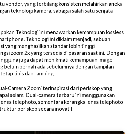
e
atu vendor, yang terbilang konsisten melahirkan aneka
an teknologi kamera, sabagai salah satu senjata
upakan Teknologi ini menawarkan kemampuan lossless
artphone. Teknologi ini diklaim menjadi, sebuah
si yang menghasilkan standar lebih tinggi
ngsi zoom 2x yang tersedia di pasaran saat ini. Dengan
 Pengguna juga dapat menikmati kemampuan image
ang belum pernah ada sebelumnya dengan tampilan
tetap tipis dan ramping.
ual-Camera Zoom’ terinspirasi dari periskop yang
apal selam. Dual-camera terbaru ini menggunakan
lensa telephoto, sementara kerangka lensa telephoto
uktur periskop secara inovatif.