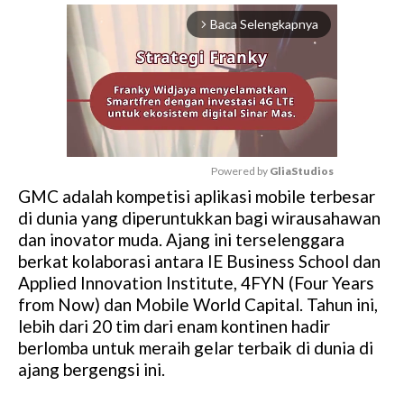
Baca Selengkapnya
arrow_forward_ios
Powered by 
GliaStudios
GMC adalah kompetisi aplikasi mobile terbesar
M
di dunia yang diperuntukkan bagi wirausahawan
u
dan inovator muda. Ajang ini terselenggara
t
berkat kolaborasi antara IE Business School dan
e
Applied Innovation Institute, 4FYN (Four Years
from Now) dan Mobile World Capital. Tahun ini,
lebih dari 20 tim dari enam kontinen hadir
berlomba untuk meraih gelar terbaik di dunia di
ajang bergengsi ini.