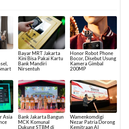
Bayar MRT Jakarta
Honor Robot Phone
Kini Bisa Pakai Kartu
Bocor, Disebut Usung
sel,
Bank Mandiri
Kamera Gimbal
Smart
Nirsentuh
200MP
r Asia
Bank Jakarta Bangun
Wamenkomdigi
ence
MCK Komunal
Nezar Patria Dorong
Dukung STBM di
Kemitraan AI