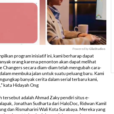
Powered by 
GliaStudios
lkan program inisiatif ini, kami berharap dapat
anyak orang karena penonton akan dapat melihat
M
 Changers secara diam-diam telah mengubah cara-
u
l dalam membuka jalan untuk suatu peluang baru. Kami
t
gungkap banyak cerita dalam serial terbaru kami,
e
” kata Hidayah Ong
 tersebut adalah Ahmad Zaky pendiri situs e-
apak, Jonathan Sudharta dari HaloDoc, Ridwan Kamil
ng dan Rismaharini Wali Kota Surabaya. Mereka yang