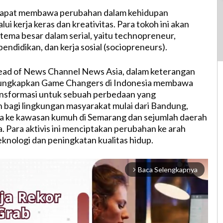
 dapat membawa perubahan dalam kehidupan
ui kerja keras dan kreativitas. Para tokoh ini akan
tema besar dalam serial, yaitu technopreneur,
endidikan, dan kerja sosial (sociopreneurs).
ad of News Channel News Asia, dalam keterangan
ungkapkan Game Changers di Indonesia membawa
ansformasi untuk sebuah perbedaan yang
bagi lingkungan masyarakat mulai dari Bandung,
ga ke kawasan kumuh di Semarang dan sejumlah daerah
a. Para aktivis ini menciptakan perubahan ke arah
teknologi dan peningkatan kualitas hidup.
Baca Selengkapnya
arrow_forward_ios