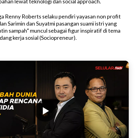
han lewat teknologi dan social approach.
uga Renny Roberts selaku pendiri yayasan non profit
n Sarimin dan Suyatmi pasangan suami istri yang
in sampah” muncul sebagai figur inspiratif di tema
dang kerja sosial (Sociopreneur).