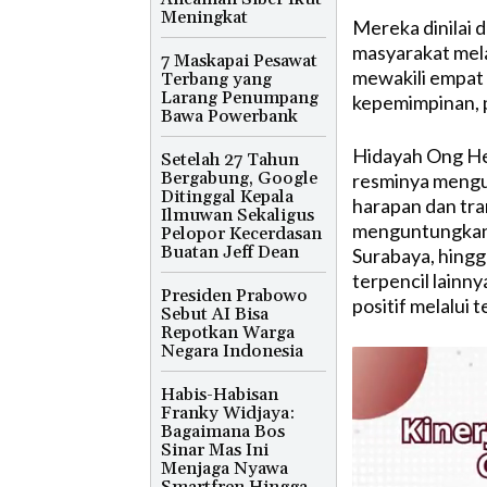
Meningkat
Mereka dinilai
masyarakat melal
7 Maskapai Pesawat
mewakili empat 
Terbang yang
Larang Penumpang
kepemimpinan, p
Bawa Powerbank
Hidayah Ong He
Setelah 27 Tahun
Bergabung, Google
resminya meng
Ditinggal Kepala
harapan dan tr
Ilmuwan Sekaligus
menguntungkan 
Pelopor Kecerdasan
Buatan Jeff Dean
Surabaya, hing
terpencil lainny
Presiden Prabowo
positif melalui 
Sebut AI Bisa
Repotkan Warga
Negara Indonesia
Habis-Habisan
Franky Widjaya:
Bagaimana Bos
Sinar Mas Ini
Menjaga Nyawa