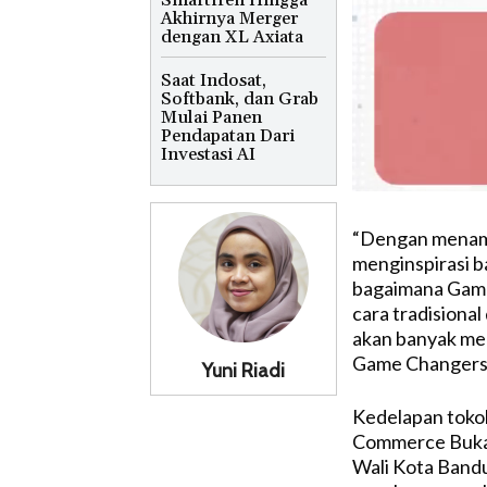
Smartfren Hingga
Akhirnya Merger
dengan XL Axiata
Saat Indosat,
Softbank, dan Grab
Mulai Panen
Pendapatan Dari
Investasi AI
“Dengan menampi
menginspirasi b
bagaimana Game
cara tradisiona
akan banyak men
Game Changers,
Yuni Riadi
Kedelapan tokoh
Commerce Bukal
Wali Kota Bandu