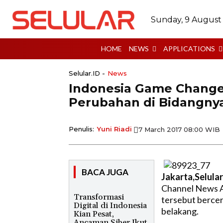
Sunday, 9 August
HOME
NEWS
APPLICATIONS
Selular.ID -
News
Indonesia Game Change
Perubahan di Bidangny
Penulis:
Yuni Riadi
7 March 2017 08:00 WIB
BACA JUGA
Jakarta,Selular
Channel News As
Transformasi
tersebut bercer
Digital di Indonesia
belakang.
Kian Pesat,
Ancaman Siber Ikut