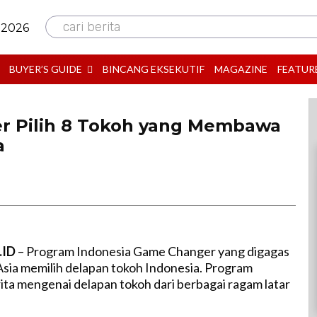
cari berita
 2026
BUYER’S GUIDE
BINCANG EKSEKUTIF
MAGAZINE
FEATUR
r Pilih 8 Tokoh yang Membawa
a
.ID
– Program Indonesia Game Changer yang digagas
ia memilih delapan tokoh Indonesia. Program
ita mengenai delapan tokoh dari berbagai ragam latar