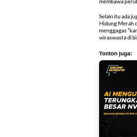
membawa peruba
Selain itu ada j
Hidung Merah da
menggagas “kant
wiraswasta di bi
Tonton juga: