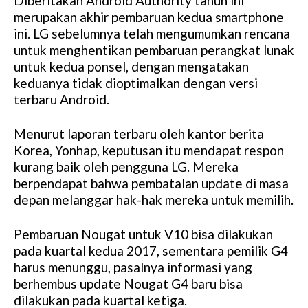
Diberitakan Android Authority tahun ini
M
merupakan akhir pembaruan kedua smartphone
u
ini. LG sebelumnya telah mengumumkan rencana
t
untuk menghentikan pembaruan perangkat lunak
e
untuk kedua ponsel, dengan mengatakan
keduanya tidak dioptimalkan dengan versi
terbaru Android.
Menurut laporan terbaru oleh kantor berita
Korea, Yonhap, keputusan itu mendapat respon
kurang baik oleh pengguna LG. Mereka
berpendapat bahwa pembatalan update di masa
depan melanggar hak-hak mereka untuk memilih.
Pembaruan Nougat untuk V10 bisa dilakukan
pada kuartal kedua 2017, sementara pemilik G4
harus menunggu, pasalnya informasi yang
berhembus update Nougat G4 baru bisa
dilakukan pada kuartal ketiga.