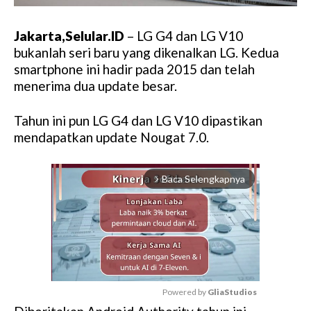
Jakarta,Selular.ID
– LG G4 dan LG V10
bukanlah seri baru yang dikenalkan LG. Kedua
smartphone ini hadir pada 2015 dan telah
menerima dua update besar.
Tahun ini pun LG G4 dan LG V10 dipastikan
mendapatkan update Nougat 7.0.
Baca Selengkapnya
arrow_forward_ios
Powered by 
GliaStudios