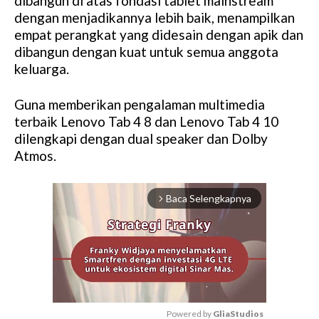
dibangun di atas fondasi tablet mainstream
dengan menjadikannya lebih baik, menampilkan
empat perangkat yang didesain dengan apik dan
dibangun dengan kuat untuk semua anggota
keluarga.
Guna memberikan pengalaman multimedia
terbaik Lenovo Tab 4 8 dan Lenovo Tab 4 10
dilengkapi dengan dual speaker dan Dolby
Atmos.
Baca Selengkapnya
arrow_forward_ios
Powered by 
GliaStudios