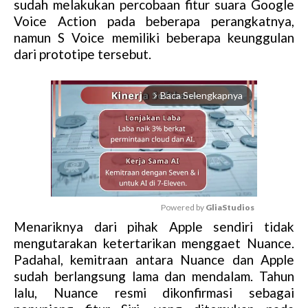
sudah melakukan percobaan fitur suara Google
Voice Action pada beberapa perangkatnya,
namun S Voice memiliki beberapa keunggulan
dari prototipe tersebut.
Baca Selengkapnya
arrow_forward_ios
Powered by 
GliaStudios
Menariknya dari pihak Apple sendiri tidak
M
mengutarakan ketertarikan menggaet Nuance.
u
Padahal, kemitraan antara Nuance dan Apple
t
sudah berlangsung lama dan mendalam. Tahun
e
lalu, Nuance resmi dikonfirmasi sebagai