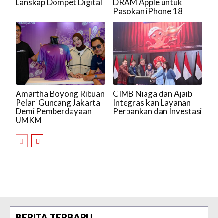
Lanskap Dompet Digital
DRAM Apple untuk
Pasokan iPhone 18
Amartha Boyong Ribuan
CIMB Niaga dan Ajaib
Pelari Guncang Jakarta
Integrasikan Layanan
Demi Pemberdayaan
Perbankan dan Investasi
UMKM
BERITA TERBARU