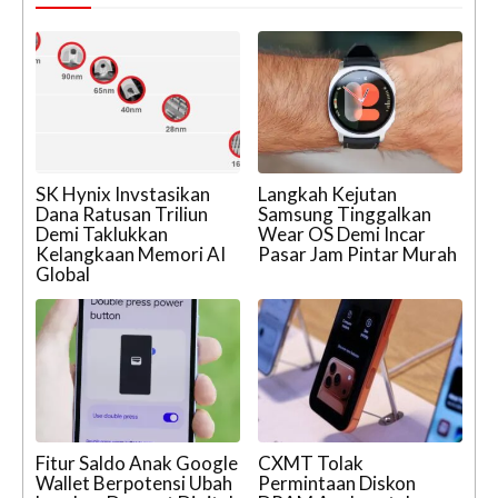
SK Hynix Invstasikan
Langkah Kejutan
Dana Ratusan Triliun
Samsung Tinggalkan
Demi Taklukkan
Wear OS Demi Incar
Kelangkaan Memori AI
Pasar Jam Pintar Murah
Global
Fitur Saldo Anak Google
CXMT Tolak
Wallet Berpotensi Ubah
Permintaan Diskon