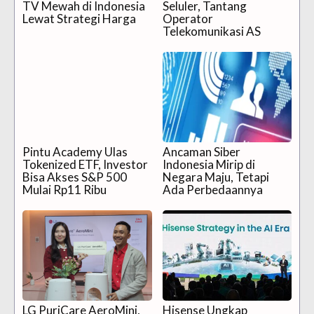
TV Mewah di Indonesia
Seluler, Tantang
Lewat Strategi Harga
Operator
Telekomunikasi AS
Pintu Academy Ulas
Ancaman Siber
Tokenized ETF, Investor
Indonesia Mirip di
Bisa Akses S&P 500
Negara Maju, Tetapi
Mulai Rp11 Ribu
Ada Perbedaannya
LG PuriCare AeroMini,
Hisense Ungkap