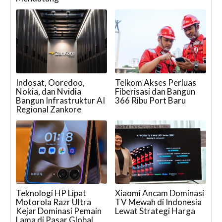
Indosat, Ooredoo,
Telkom Akses Perluas
Nokia, dan Nvidia
Fiberisasi dan Bangun
Bangun Infrastruktur AI
366 Ribu Port Baru
Regional Zankore
Teknologi HP Lipat
Xiaomi Ancam Dominasi
Motorola Razr Ultra
TV Mewah di Indonesia
Kejar Dominasi Pemain
Lewat Strategi Harga
Lama di Pasar Global