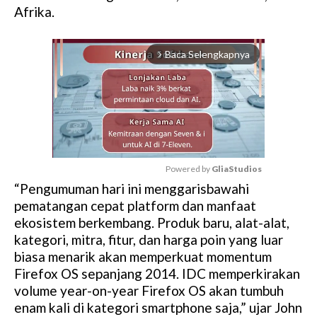
Afrika.
Baca Selengkapnya
arrow_forward_ios
Powered by 
GliaStudios
“Pengumuman hari ini menggarisbawahi
M
pematangan cepat platform dan manfaat
u
ekosistem berkembang. Produk baru, alat-alat,
t
kategori, mitra, fitur, dan harga poin yang luar
e
biasa menarik akan memperkuat momentum
Firefox OS sepanjang 2014. IDC memperkirakan
volume year-on-year Firefox OS akan tumbuh
enam kali di kategori smartphone saja,” ujar John