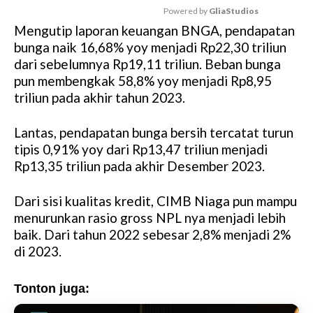
Powered by 
GliaStudios
Mengutip laporan keuangan BNGA, pendapatan
M
bunga naik 16,68% yoy menjadi Rp22,30 triliun
u
dari sebelumnya Rp19,11 triliun. Beban bunga
t
pun membengkak 58,8% yoy menjadi Rp8,95
e
triliun pada akhir tahun 2023.
Lantas, pendapatan bunga bersih tercatat turun
tipis 0,91% yoy dari Rp13,47 triliun menjadi
Rp13,35 triliun pada akhir Desember 2023.
Dari sisi kualitas kredit, CIMB Niaga pun mampu
menurunkan rasio gross NPL nya menjadi lebih
baik. Dari tahun 2022 sebesar 2,8% menjadi 2%
di 2023.
Tonton juga: