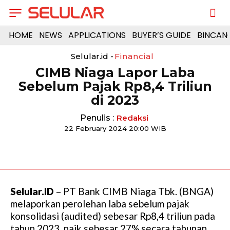
HOME
NEWS
APPLICATIONS
BUYER’S GUIDE
BINCAN
Selular.id -
Financial
CIMB Niaga Lapor Laba
Sebelum Pajak Rp8,4 Triliun
di 2023
Penulis :
Redaksi
22 February 2024 20:00 WIB
Selular.ID
– PT Bank CIMB Niaga Tbk. (BNGA)
melaporkan perolehan laba sebelum pajak
konsolidasi (audited) sebesar Rp8,4 triliun pada
tahun 2023, naik sebesar 27% secara tahunan