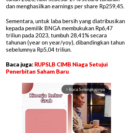
dan menghasilkan earnings per share Rp259,45.
Sementara, untuk laba bersih yang diatribusikan
kepada pemilik BNGA membukukan Rp6,47
triliun pada 2023, tumbuh 28,41% secara
tahunan (year on year/yoy), dibandingkan tahun
sebelumnya Rp5,04 triliun.
Baca juga:
RUPSLB CIMB Niaga Setujui
Penerbitan Saham Baru
Baca Selengkapnya
arrow_forward_ios