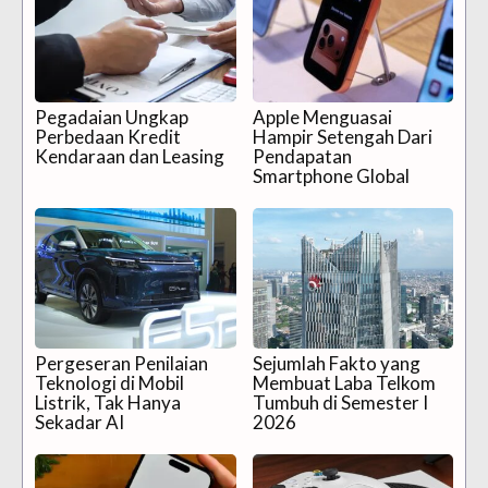
Pegadaian Ungkap
Apple Menguasai
Perbedaan Kredit
Hampir Setengah Dari
Kendaraan dan Leasing
Pendapatan
Smartphone Global
Pergeseran Penilaian
Sejumlah Fakto yang
Teknologi di Mobil
Membuat Laba Telkom
Listrik, Tak Hanya
Tumbuh di Semester I
Sekadar AI
2026