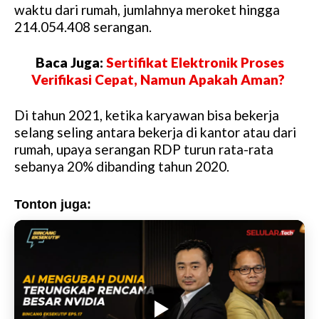
waktu dari rumah, jumlahnya meroket hingga
t
214.054.408 serangan.
e
Baca Juga:
Sertifikat Elektronik Proses
Verifikasi Cepat, Namun Apakah Aman?
Di tahun 2021, ketika karyawan bisa bekerja
selang seling antara bekerja di kantor atau dari
rumah, upaya serangan RDP turun rata-rata
sebanya 20% dibanding tahun 2020.
Tonton juga: