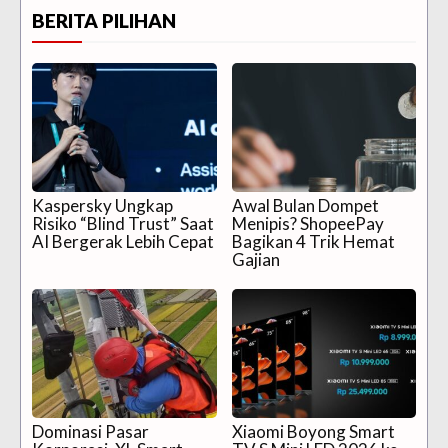
BERITA PILIHAN
Kaspersky Ungkap
Awal Bulan Dompet
Risiko “Blind Trust” Saat
Menipis? ShopeePay
AI Bergerak Lebih Cepat
Bagikan 4 Trik Hemat
Gajian
Dominasi Pasar
Xiaomi Boyong Smart