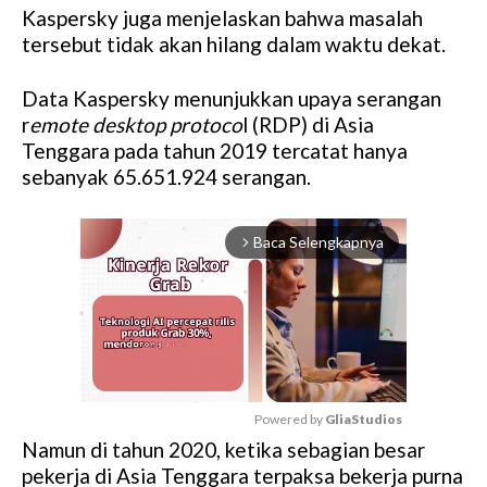
Kaspersky juga menjelaskan bahwa masalah
tersebut tidak akan hilang dalam waktu dekat.
Data Kaspersky menunjukkan upaya serangan
r
emote desktop protoco
l (RDP) di Asia
Tenggara pada tahun 2019 tercatat hanya
sebanyak 65.651.924 serangan.
Baca Selengkapnya
arrow_forward_ios
Powered by 
GliaStudios
Namun di tahun 2020, ketika sebagian besar
M
pekerja di Asia Tenggara terpaksa bekerja purna
u