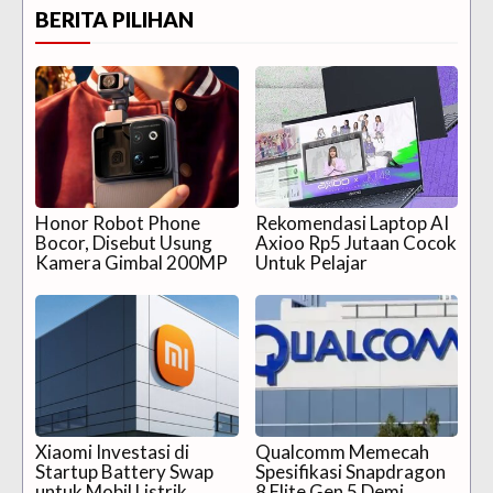
BERITA PILIHAN
Honor Robot Phone
Rekomendasi Laptop AI
Bocor, Disebut Usung
Axioo Rp5 Jutaan Cocok
Kamera Gimbal 200MP
Untuk Pelajar
Xiaomi Investasi di
Qualcomm Memecah
Startup Battery Swap
Spesifikasi Snapdragon
untuk Mobil Listrik
8 Elite Gen 5 Demi