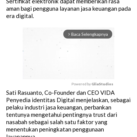
Sertifikat elektronik dapat memberikan rasa
aman bagi pengguna layanan jasa keuangan pada
era digital.
Baca Selengkapnya
arrow_forward_ios
Powered by 
GliaStudios
Sati Rasuanto, Co-Founder dan CEO VIDA
M
Penyedia identitas Digital menjelaskan, sebagai
u
pelaku industri jasa keuangan, perbankan
t
tentunya mengetahui pentingnya trust dari
e
nasabah sebagai salah satu faktor yang
menentukan peningkatan penggunaan
layanannya.