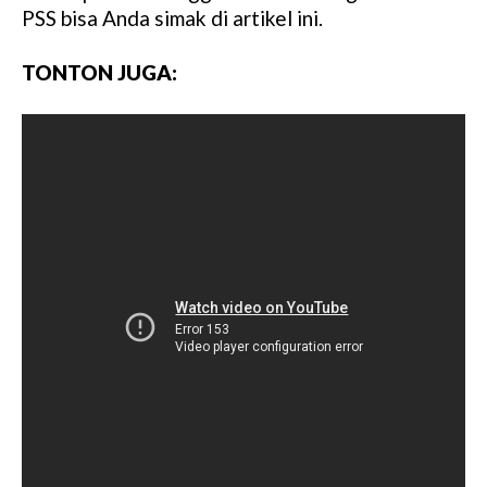
M
PSS bisa Anda simak di artikel ini.
u
t
TONTON JUGA:
e