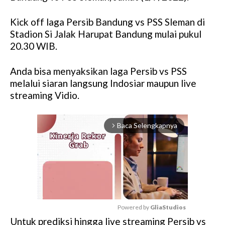
Kick off laga Persib Bandung vs PSS Sleman di
Stadion Si Jalak Harupat Bandung mulai pukul
20.30 WIB.
Anda bisa menyaksikan laga Persib vs PSS
melalui siaran langsung Indosiar maupun live
streaming Vidio.
Baca Selengkapnya
arrow_forward_ios
Powered by 
GliaStudios
Untuk prediksi hingga live streaming Persib vs