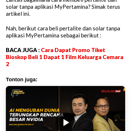
M
solar tanpa aplikasi MyPertamina? Simak terus
u
artikel ini.
t
e
Nah, berikut cara beli pertalite dan solar tanpa
aplikasi MyPertamina sebagai berikut :
BACA JUGA :
Cara Dapat Promo Tiket
Bioskop Beli 1 Dapat 1 Film Keluarga Cemara
2
Tonton juga: