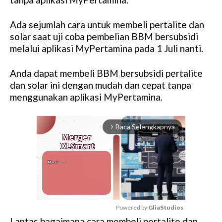
Ada sejumlah cara untuk membeli pertalite dan
solar saat uji coba pembelian BBM bersubsidi
melalui aplikasi MyPertamina pada 1 Juli nanti.
Anda dapat membeli BBM bersubsidi pertalite
dan solar ini dengan mudah dan cepat tanpa
menggunakan aplikasi MyPertamina.
Baca Selengkapnya
arrow_forward_ios
Powered by 
GliaStudios
Lantas bagaimana cara membeli pertalite dan