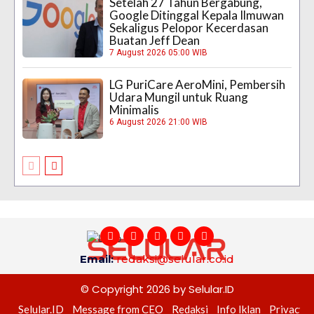
Setelah 27 Tahun Bergabung,
Google Ditinggal Kepala Ilmuwan
Sekaligus Pelopor Kecerdasan
Buatan Jeff Dean
7 August 2026 05:00 WIB
LG PuriCare AeroMini, Pembersih
Udara Mungil untuk Ruang
Minimalis
6 August 2026 21:00 WIB
Email:
redaksi@selular.co.id
© Copyright 2026 by Selular.ID
Selular.ID
Message from CEO
Redaksi
Info Iklan
Privacy P