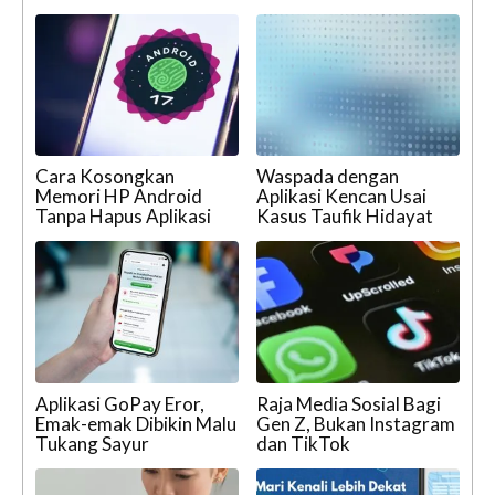
Cara Kosongkan
Waspada dengan
Memori HP Android
Aplikasi Kencan Usai
Tanpa Hapus Aplikasi
Kasus Taufik Hidayat
Aplikasi GoPay Eror,
Raja Media Sosial Bagi
Emak-emak Dibikin Malu
Gen Z, Bukan Instagram
Tukang Sayur
dan TikTok