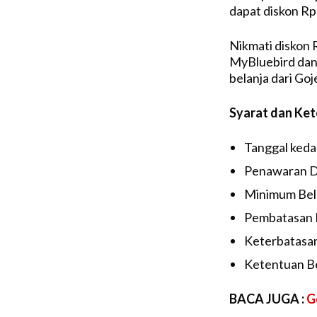
dapat diskon Rp
Nikmati diskon 
MyBluebird dan
belanja dari Goj
Syarat dan Ke
Tanggal keda
Penawaran Di
Minimum Bela
Pembatasan 
Keterbatasan
Ketentuan Be
BACA JUGA :
G