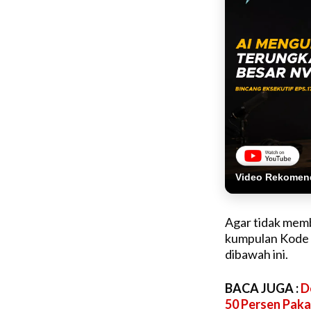
Video Rekomen
Agar tidak memb
kumpulan Kode P
dibawah ini.
BACA JUGA :
D
50 Persen Paka