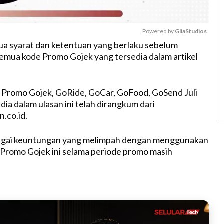
Powered by 
GliaStudios
a syarat dan ketentuan yang berlaku sebelum
mua kode Promo Gojek yang tersedia dalam artikel
M
u
t
Promo Gojek, GoRide, GoCar, GoFood, GoSend Juli
e
ia dalam ulasan ini telah dirangkum dari
.co.id.
gai keuntungan yang melimpah dengan menggunakan
Promo Gojek ini selama periode promo masih