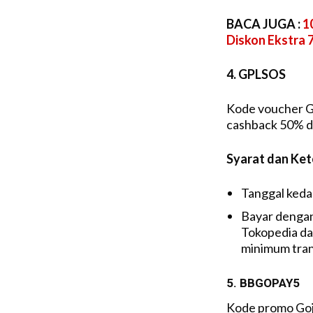
BACA JUGA :
1
Diskon Ekstra
4. GPLSOS
Kode voucher G
cashback 50% 
Syarat dan Ke
Tanggal kedal
Bayar dengan
Tokopedia da
minimum tran
5. BBGOPAY5
Kode promo Goj