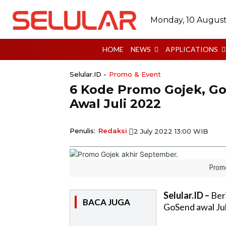
Monday, 10 Augus
HOME
NEWS
APPLICATIONS
Selular.ID -
Promo & Event
6 Kode Promo Gojek, Go
Awal Juli 2022
Penulis:
Redaksi
2 July 2022 13:00 WIB
Promo
Selular.ID –
Beri
BACA JUGA
GoSend awal Jul