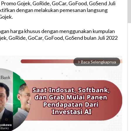
Promo Gojek, GoRide, GoCar, GoFood, GoSend Juli
iaktifkan dengan melakukan pemesanan langsung
Gojek.
ngan harga khusus dengan menggunakan kumpulan
ek, GoRide, GoCar, GoFood, GoSend bulan Juli 2022
Baca Selengkapnya
arrow_forward_ios