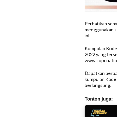
Perhatikan semu
menggunakan se
ini.
Kumpulan Kode 
2022 yang tersed
www.cuponation
Dapatkan berba
kumpulan Kode 
berlangsung.
Tonton juga: