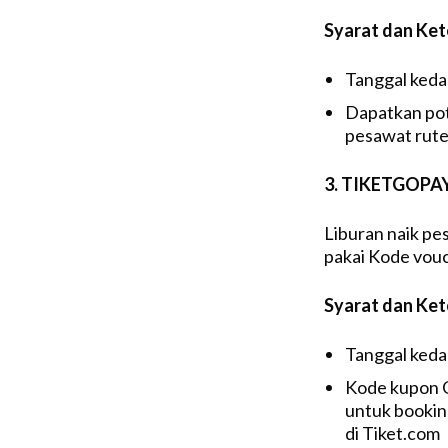
Syarat dan Ke
Tanggal keda
Dapatkan pot
pesawat rute
3. TIKETGOPA
Liburan naik pe
pakai Kode vouc
Syarat dan Ke
Tanggal keda
Kode kupon Go
untuk bookin
di Tiket.com