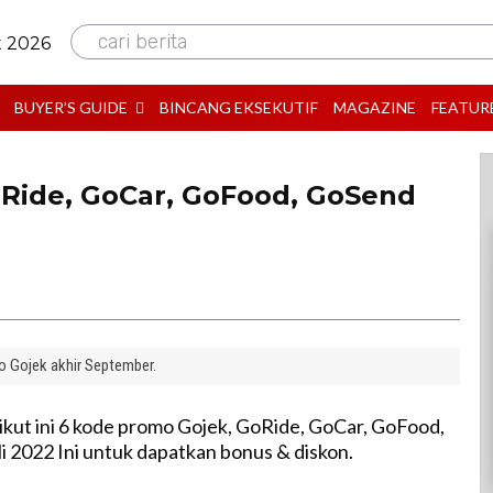
cari berita
t 2026
BUYER’S GUIDE
BINCANG EKSEKUTIF
MAGAZINE
FEATUR
Ride, GoCar, GoFood, GoSend
 Gojek akhir September.
kut ini 6 kode promo Gojek, GoRide, GoCar, GoFood,
i 2022 Ini untuk dapatkan bonus & diskon.