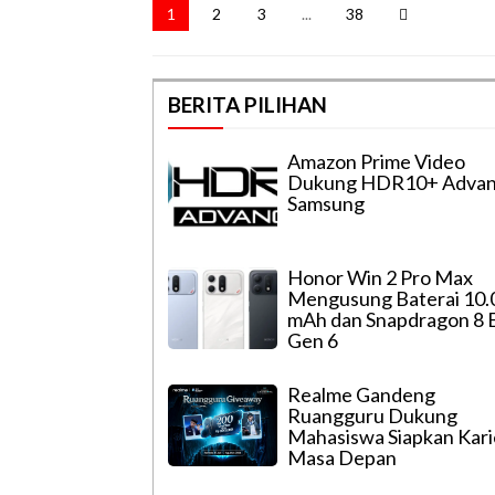
1
2
3
...
38
BERITA PILIHAN
Amazon Prime Video
Dukung HDR10+ Adva
Samsung
Honor Win 2 Pro Max
Mengusung Baterai 10.
mAh dan Snapdragon 8 E
Gen 6
Realme Gandeng
Ruangguru Dukung
Mahasiswa Siapkan Kari
Masa Depan