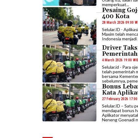
memperkuat...
Pesaing Goj
400 Kota
28 March 2026 09:00 W
Selular.ID - Aplika
Maxim telah mencap
Indonesia menjadi 
Driver Taks
Pemerintah
4 March 2026 19:00 WI
Selular.id - Para 
telah pemerintah 
bersama Kementeri
sebelumnya, peme
Bonus Lebar
Kata Aplika
27 February 2026 17:0
Selular.ID – Satu
mendapat bonus har
Aplikator menyata
Neneng Goenadi me