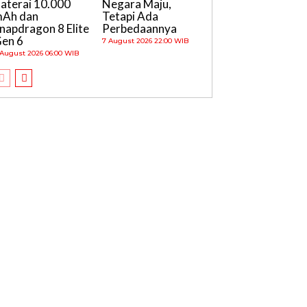
aterai 10.000
Negara Maju,
Ah dan
Tetapi Ada
napdragon 8 Elite
Perbedaannya
en 6
7 August 2026 22:00 WIB
 August 2026 06:00 WIB