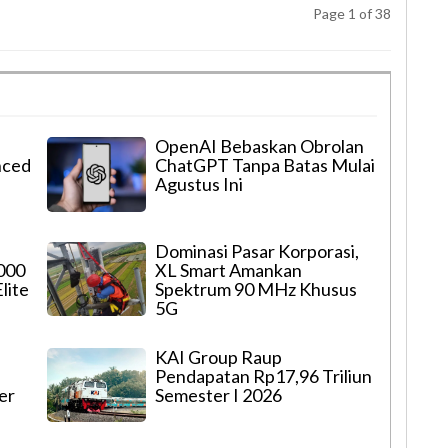
Page 1 of 38
OpenAI Bebaskan Obrolan
nced
ChatGPT Tanpa Batas Mulai
Agustus Ini
Dominasi Pasar Korporasi,
000
XL Smart Amankan
lite
Spektrum 90 MHz Khusus
5G
KAI Group Raup
Pendapatan Rp17,96 Triliun
er
Semester I 2026