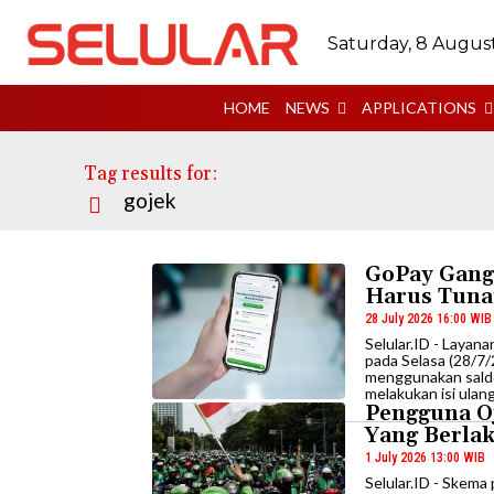
Saturday, 8 Augus
HOME
NEWS
APPLICATIONS
Tag results for:
gojek
GoPay Gangg
Harus Tuna
28 July 2026 16:00 WIB
Selular.ID - Laya
pada Selasa (28/7/
menggunakan saldo
melakukan isi ulang
Pengguna O
Yang Berlak
1 July 2026 13:00 WIB
Selular.ID - Skema