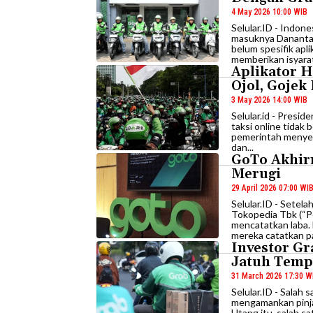
4 May 2026 10:00 WIB
Selular.ID - Indon
masuknya Danantara
belum spesifik apl
memberikan isyarat 
Aplikator 
Ojol, Gojek
3 May 2026 14:00 WIB
Selular.id - Presi
taksi online tidak
pemerintah menyeb
dan...
GoTo Akhir
Merugi
29 April 2026 07:00 WI
Selular.ID - Setel
Tokopedia Tbk (“P
mencatatkan laba.
mereka catatkan pa
Investor Gr
Jatuh Temp
31 March 2026 17:30 W
Selular.ID - Salah 
mengamankan pinjam
Utang itu, salah s