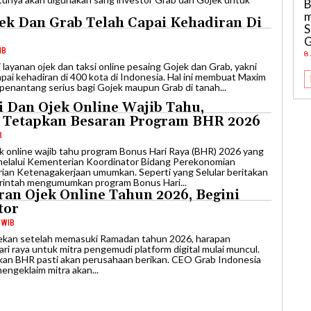
B
m
ek Dan Grab Telah Capai Kehadiran Di
S
G
IB
8
si layanan ojek dan taksi online pesaing Gojek dan Grab, yakni
ai kehadiran di 400 kota di Indonesia. Hal ini membuat Maxim
penantang serius bagi Gojek maupun Grab di tanah...
i Dan Ojek Online Wajib Tahu,
 Tetapkan Besaran Program BHR 2026
B
ojek online wajib tahu program Bonus Hari Raya (BHR) 2026 yang
melalui Kementerian Koordinator Bidang Perekonomian
an Ketenagakerjaan umumkan. Seperti yang Selular beritakan
rintah mengumumkan program Bonus Hari...
an Ojek Online Tahun 2026, Begini
tor
0 WIB
 pekan setelah memasuki Ramadan tahun 2026, harapan
i raya untuk mitra pengemudi platform digital mulai muncul.
kan BHR pasti akan perusahaan berikan. CEO Grab Indonesia
ngeklaim mitra akan...