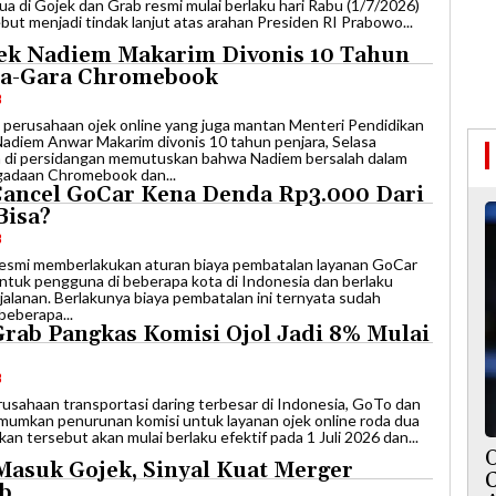
 di Gojek dan Grab resmi mulai berlaku hari Rabu (1/7/2026)
ebut menjadi tindak lanjut atas arahan Presiden RI Prabowo...
jek Nadiem Makarim Divonis 10 Tahun
ra-Gara Chromebook
B
ri perusahaan ojek online yang juga mantan Menteri Pendidikan
adiem Anwar Makarim divonis 10 tahun penjara, Selasa
m di persidangan memutuskan bahwa Nadiem bersalah dalam
gadaan Chromebook dan...
Cancel GoCar Kena Denda Rp3.000 Dari
Bisa?
B
k resmi memberlakukan aturan biaya pembatalan layanan GoCar
ntuk pengguna di beberapa kota di Indonesia dan berlaku
erjalanan. Berlakunya biaya pembatalan ini ternyata sudah
beberapa...
rab Pangkas Komisi Ojol Jadi 8% Mulai
B
erusahaan transportasi daring terbesar di Indonesia, GoTo dan
umkan penurunan komisi untuk layanan ojek online roda dua
an tersebut akan mulai berlaku efektif pada 1 Juli 2026 dan...
Masuk Gojek, Sinyal Kuat Merger
b