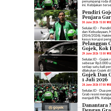
penumpang roda dua
ini. Kebijakan ters
Pendiri Go
Penjara Ga
30 June 2026 15:00 WI
Selular.ID – Pendi
dan Kebudayaan, N
(30/6/2026). Haki
kasus korupsi pen
Pelanggan 
Gojek, Kok 
29 June 2026 13:00 WI
Selular.ID - Goje
sebesar Rp3.000 u
setiap satu kali p
dilakukan Gojek di 
Gojek Dan G
1 Juli 2026
24 June 2026 07:00 WI
Selular.ID - Dua p
Grab resmi mengum
menjadi 8%. Kebijak
Danantara 
Dengan Gra