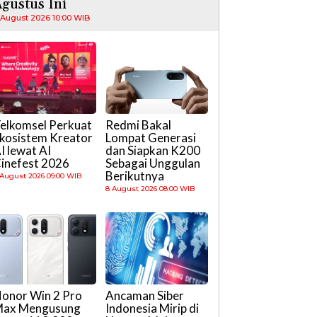
gustus Ini
 August 2026 10:00 WIB
elkomsel Perkuat
Redmi Bakal
kosistem Kreator
Lompat Generasi
I lewat AI
dan Siapkan K200
inefest 2026
Sebagai Unggulan
Berikutnya
 August 2026 09:00 WIB
8 August 2026 08:00 WIB
onor Win 2 Pro
Ancaman Siber
ax Mengusung
Indonesia Mirip di