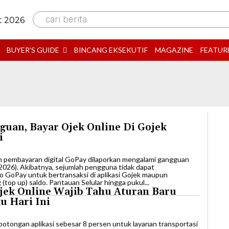
cari berita
t 2026
BUYER’S GUIDE
BINCANG EKSEKUTIF
MAGAZINE
FEATUR
uan, Bayar Ojek Online Di Gojek
i
nan pembayaran digital GoPay dilaporkan mengalami gangguan
2026). Akibatnya, sejumlah pengguna tidak dapat
 GoPay untuk bertransaksi di aplikasi Gojek maupun
 (top up) saldo. Pantauan Selular hingga pukul...
jek Online Wajib Tahu Aturan Baru
u Hari Ini
 potongan aplikasi sebesar 8 persen untuk layanan transportasi