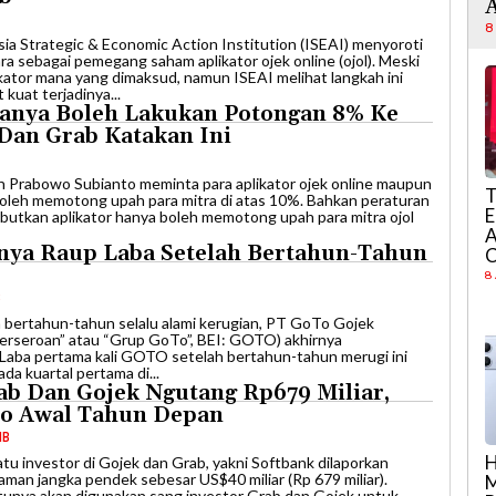
A
8
esia Strategic & Economic Action Institution (ISEAI) menyoroti
 sebagai pemegang saham aplikator ojek online (ojol). Meski
ikator mana yang dimaksud, namun ISEAI melihat langkah ini
kuat terjadinya...
Hanya Boleh Lakukan Potongan 8% Ke
 Dan Grab Katakan Ini
den Prabowo Subianto meminta para aplikator ojek online maupun
T
 boleh memotong upah para mitra di atas 10%. Bahkan peraturan
E
utkan aplikator hanya boleh memotong upah para mitra ojol
A
nya Raup Laba Setelah Bertahun-Tahun
C
8
B
ah bertahun-tahun selalu alami kerugian, PT GoTo Gojek
erseroan” atau “Grup GoTo”, BEI: GOTO) akhirnya
 Laba pertama kali GOTO setelah bertahun-tahun merugi ini
da kuartal pertama di...
ab Dan Gojek Ngutang Rp679 Miliar,
o Awal Tahun Depan
IB
H
satu investor di Gojek dan Grab, yakni Softbank dilaporkan
an jangka pendek sebesar US$40 miliar (Rp 679 miliar).
M
atunya akan digunakan sang investor Grab dan Gojek untuk