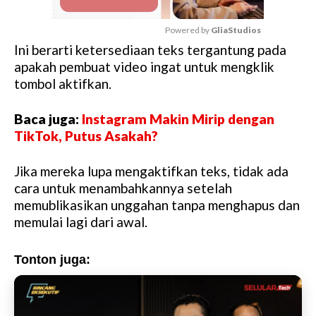
Powered by 
GliaStudios
Ini berarti ketersediaan teks tergantung pada
M
apakah pembuat video ingat untuk mengklik
u
tombol aktifkan.
t
e
Baca juga:
Instagram Makin Mirip dengan
TikTok, Putus Asakah?
Jika mereka lupa mengaktifkan teks, tidak ada
cara untuk menambahkannya setelah
memublikasikan unggahan tanpa menghapus dan
memulai lagi dari awal.
Tonton juga: