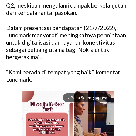
Q2, meskipun mengalami dampak berkelanjutan
dari kendala rantai pasokan.
Dalam presentasi pendapatan (21/7/2022),
Lundmark menyoroti meningkatnya permintaan
untuk digitalisasi dan layanan konektivitas
sebagai peluang utama bagi Nokia untuk
bergerak maju.
“Kami berada di tempat yang baik”, komentar
Lundmark.
Baca Selengkapnya
arrow_forward_ios