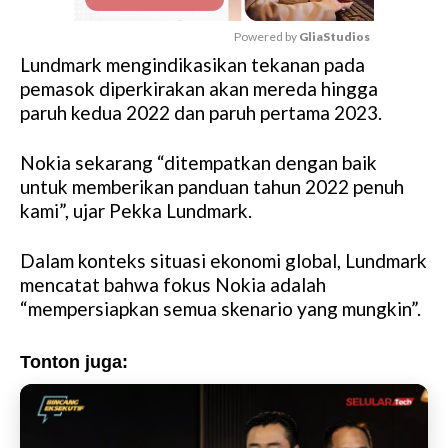
Powered by 
GliaStudios
Lundmark mengindikasikan tekanan pada
M
pemasok diperkirakan akan mereda hingga
u
paruh kedua 2022 dan paruh pertama 2023.
t
e
Nokia sekarang “ditempatkan dengan baik
untuk memberikan panduan tahun 2022 penuh
kami”, ujar Pekka Lundmark.
Dalam konteks situasi ekonomi global, Lundmark
mencatat bahwa fokus Nokia adalah
“mempersiapkan semua skenario yang mungkin”.
Tonton juga: