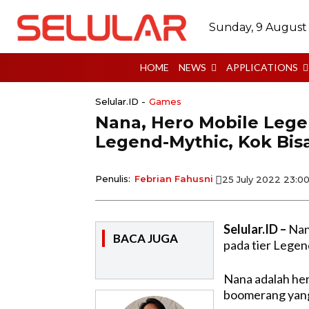
Sunday, 9 August
HOME
NEWS
APPLICATIONS
Selular.ID -
Games
Nana, Hero Mobile Lege
Legend-Mythic, Kok Bis
Penulis:
Febrian Fahusni
25 July 2022 23:0
Selular.ID –
Nan
BACA JUGA
pada tier Legen
Nana adalah he
boomerang yang