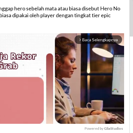
nggap hero sebelah mata atau biasa disebut Hero No
asa dipakai oleh player dengan tingkat tier epic
Baca Selengkapnya
arrow_forward_ios
Powered by 
GliaStudios