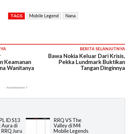
Mobile Legend
Nana
TAGS
NYA
BERITA SELANJUTNYA
r
Bawa Nokia Keluar Dari Krisis,
n Keamanan
Pekka Lundmark Buktikan
na Wanitanya
Tangan Dinginnya
- Advertisement 1-
PL ID S13
RRQ VS The
 Aura di
Valley di M4
 RRQ Juru
Mobile Legends