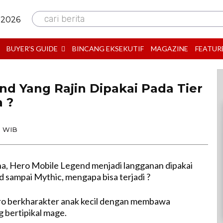
cari berita
 2026
BUYER’S GUIDE
BINCANG EKSEKUTIF
MAGAZINE
FEATUR
nd Yang Rajin Dipakai Pada Tier
a ?
0 WIB
a, Hero Mobile Legend menjadi langganan dipakai
d sampai Mythic, mengapa bisa terjadi ?
ro berkharakter anak kecil dengan membawa
 bertipikal mage.