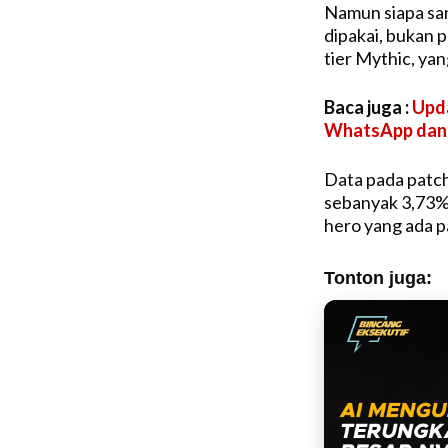
Namun siapa san
dipakai, bukan p
tier Mythic, yan
Baca juga :
Upda
WhatsApp dan 
Data pada patc
sebanyak 3,73% 
hero yang ada 
Tonton juga: