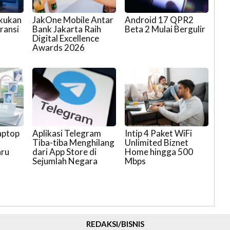
akukan
JakOne Mobile Antar
Android 17 QPR2
ransi
Bank Jakarta Raih
Beta 2 Mulai Bergulir
Digital Excellence
Awards 2026
aptop
Aplikasi Telegram
Intip 4 Paket WiFi
Tiba-tiba Menghilang
Unlimited Biznet
aru
dari App Store di
Home hingga 500
Sejumlah Negara
Mbps
REDAKSI/BISNIS