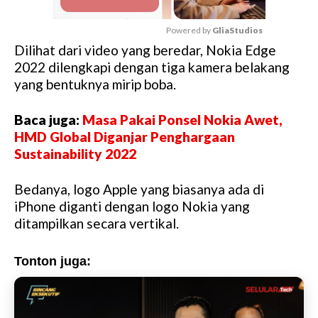
Powered by 
GliaStudios
Dilihat dari video yang beredar, Nokia Edge
M
2022 dilengkapi dengan tiga kamera belakang
u
yang bentuknya mirip boba.
t
e
Baca juga:
Masa Pakai Ponsel Nokia Awet,
HMD Global Diganjar Penghargaan
Sustainability 2022
Bedanya, logo Apple yang biasanya ada di
iPhone diganti dengan logo Nokia yang
ditampilkan secara vertikal.
Tonton juga: