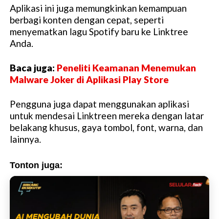
Aplikasi ini juga memungkinkan kemampuan
M
berbagi konten dengan cepat, seperti
u
menyematkan lagu Spotify baru ke Linktree
t
Anda.
e
Baca juga:
Peneliti Keamanan Menemukan
Malware Joker di Aplikasi Play Store
Pengguna juga dapat menggunakan aplikasi
untuk mendesai Linktreen mereka dengan latar
belakang khusus, gaya tombol, font, warna, dan
lainnya.
Tonton juga: