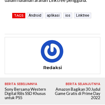
dalam halaman arahan Linktree pengguna.
Android
aplikasi
ios
Linktree
TAGS
Redaksi
BERITA SEBELUMNYA
BERITA SELANJUTNYA
Sony Bersama Western
Amazon Bagikan 30 Judul
Digital Rilis SSD Khusus
Game Gratis di Prime Day
untuk PS5
2022