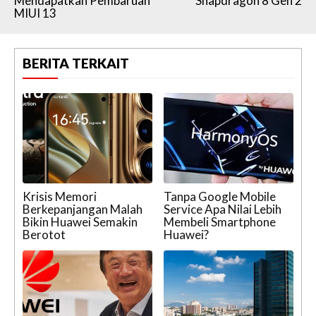
Mendapatkan Pembaruan
Snapdragon 8 Gen 2
MIUI 13
BERITA TERKAIT
Krisis Memori
Tanpa Google Mobile
Berkepanjangan Malah
Service Apa Nilai Lebih
Bikin Huawei Semakin
Membeli Smartphone
Berotot
Huawei?