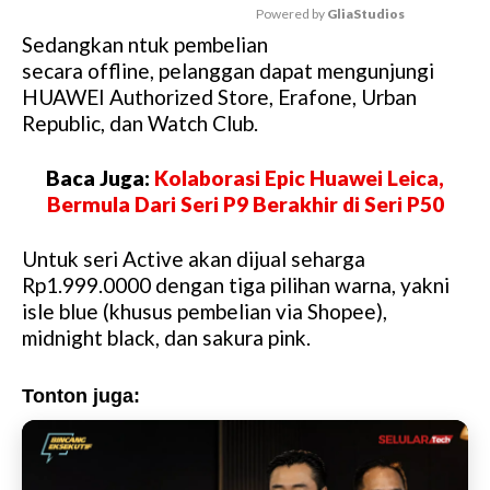
Powered by 
GliaStudios
Sedangkan ntuk pembelian
M
secara offline, pelanggan dapat mengunjungi
u
HUAWEI Authorized Store, Erafone, Urban
t
Republic, dan Watch Club.
e
Baca Juga:
Kolaborasi Epic Huawei Leica,
Bermula Dari Seri P9 Berakhir di Seri P50
Untuk seri Active akan dijual seharga
Rp1.999.0000 dengan tiga pilihan warna, yakni
isle blue (khusus pembelian via Shopee),
midnight black, dan sakura pink.
Tonton juga: