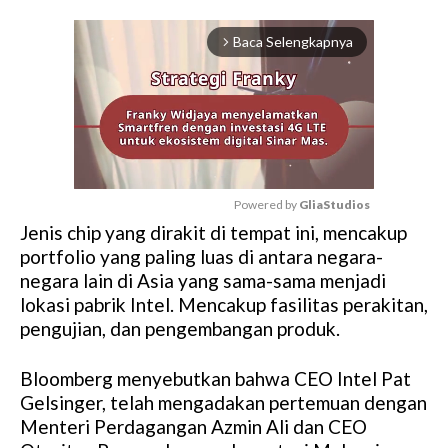
Baca Selengkapnya
arrow_forward_ios
Powered by 
GliaStudios
Jenis chip yang dirakit di tempat ini, mencakup
M
portfolio yang paling luas di antara negara-
u
negara lain di Asia yang sama-sama menjadi
t
lokasi pabrik Intel. Mencakup fasilitas perakitan,
e
pengujian, dan pengembangan produk.
Bloomberg menyebutkan bahwa CEO Intel Pat
Gelsinger, telah mengadakan pertemuan dengan
Menteri Perdagangan Azmin Ali dan CEO